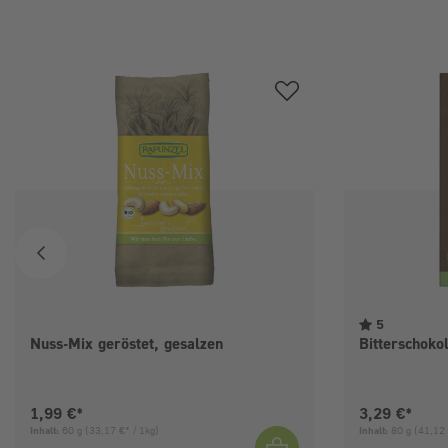
Produktgalerie überspringen
5
Nuss-Mix geröstet, gesalzen
Bitterschok
Aktueller Preis:
Aktueller Pre
1,99 €*
3,29 €*
Inhalt:
60 g
(33,17 €* / 1kg)
Inhalt:
80 g
(41,12 