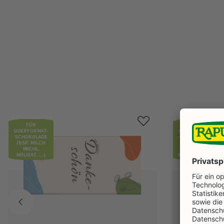
Produktgalerie überspringen
FÜR
FÜR
QUERFORMAT-
HOCHFORMAT
SCHOKOLADE
-SCHOKOLADE
(BSP. MILCH
(BSP.
MICHL,
NIRWANA,
NOUGAT, ...)
KARAMELL, ...)