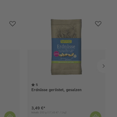
5
Erdnüsse geröstet, gesalzen
Aktueller Preis:
3,49 €*
Inhalt:
200 g
(17,45 €* / 1kg)