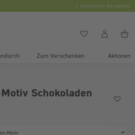
Kontrollierte Bio-Qualität
0
Du hast
0
Artikel auf
Du
endurch
Zum Verschenken
Aktionen
Motiv Schokoladen