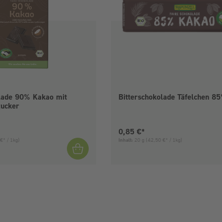
olade 90% Kakao mit
Bitterschokolade Täfelchen 8
zucker
is:
Aktueller Preis:
0,85 €*
€* / 1kg)
Inhalt:
20 g
(42,50 €* / 1kg)