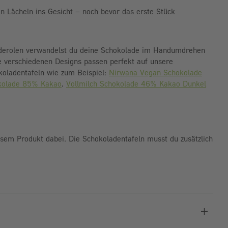
in Lächeln ins Gesicht – noch bevor das erste Stück
derolen verwandelst du deine Schokolade im Handumdrehen
Die verschiedenen Designs passen perfekt auf unsere
oladentafeln wie zum Beispiel:
Nirwana Vegan Schokolade
okolade 85% Kakao
,
Vollmilch Schokolade 46% Kakao Dunkel
esem Produkt dabei. Die Schokoladentafeln musst du zusätzlich