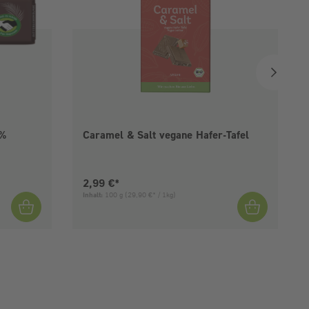
5%
Caramel & Salt vegane Hafer-Tafel
Aktueller Preis:
2,99 €*
Inhalt:
100 g
(29,90 €* / 1kg)