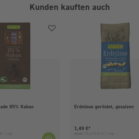
Kunden kauften auch
olade 85% Kakao
Erdnüsse geröstet, gesalzen
is:
Aktueller Preis:
1,49 €*
€* / 1kg)
Inhalt:
75 g
(19,87 €* / 1kg)