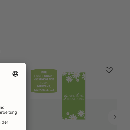
n
FÜR
HOCHFORMAT
-SCHOKOLADE
(BSP.
NIRWANA,
KARAMELL, ...)