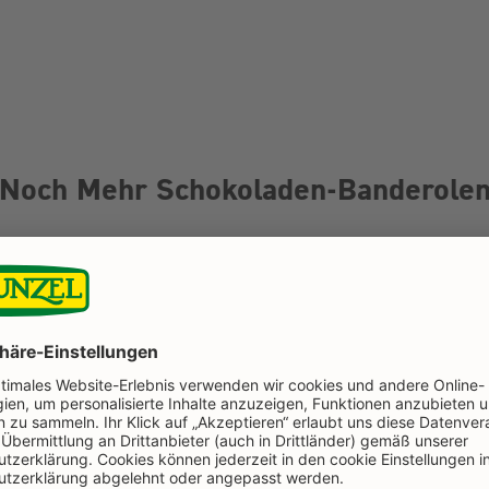
Noch Mehr Schokoladen-Banderole
FÜR
QUERFORMAT-
SCHOKOLADE
(BSP. MILCH
MICHL,
NOUGAT, ...)