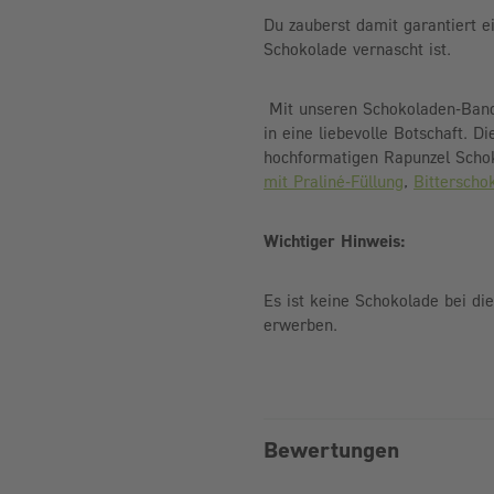
Du zauberst damit garantiert e
Schokolade vernascht ist.
Mit unseren Schokoladen-Ban
in eine liebevolle Botschaft. 
hochformatigen Rapunzel Schok
mit Praliné-Füllung
,
Bittersch
Wichtiger Hinweis:
Es ist keine Schokolade bei di
erwerben.
Bewertungen