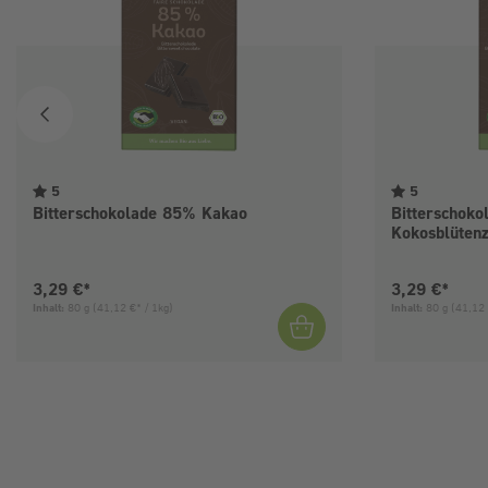
5
5
Bitterschokolade 85% Kakao
Bitterschok
Kokosblüten
Aktueller Preis:
Aktueller Pre
3,29 €*
3,29 €*
Inhalt:
80 g
(41,12 €* / 1kg)
Inhalt:
80 g
(41,12 