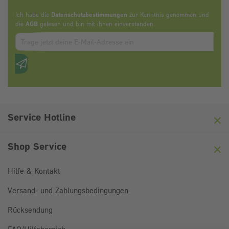
Ich habe die
Datenschutzbestimmungen
zur Kenntnis genommen und
die
AGB
gelesen und bin mit ihnen einverstanden.
Zum abbonieren des Newsletters, bitte E-Mail Adresse eintrag
Anti-Roboter-Verifizierung
Hier klicken
Friendly
Captcha ⇗
Service Hotline
Shop Service
Hilfe & Kontakt
Versand- und Zahlungsbedingungen
Rücksendung