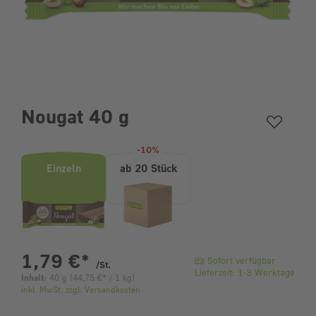
Nougat 40 g
Produktvarianten (Bundle-Auswahl)
-10%
Einzeln
ab 20 Stück
pro Stück
1,79 €
*
Sofort verfügbar
/St.
Lieferzeit: 1-3 Werktage
Inhalt:
40 g
(
44,75 €
* / 1 kg)
inkl. MwSt. zzgl. Versandkosten