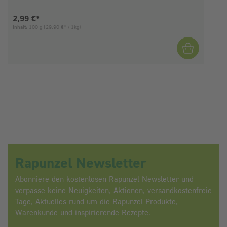
Aktueller Preis:
2,99 €*
Inhalt:
100 g
(29,90 €* / 1kg)
I
Rapunzel Newsletter
Abonniere den kostenlosen Rapunzel Newsletter und
verpasse keine Neuigkeiten, Aktionen, versandkostenfreie
Tage, Aktuelles rund um die Rapunzel Produkte,
Warenkunde und inspirierende Rezepte.