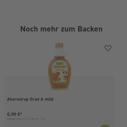
Noch mehr zum Backen
Produktgalerie überspringen
Ahornsirup Grad A mild
Aktueller Preis:
6,99 €*
Inhalt:
250 ml
(27,96 €* / 1l)
I