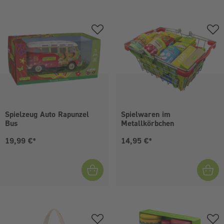
Spielzeug Auto Rapunzel
Spielwaren im
Bus
Metallkörbchen
Aktueller Preis:
Aktueller Preis:
19,99 €*
14,95 €*