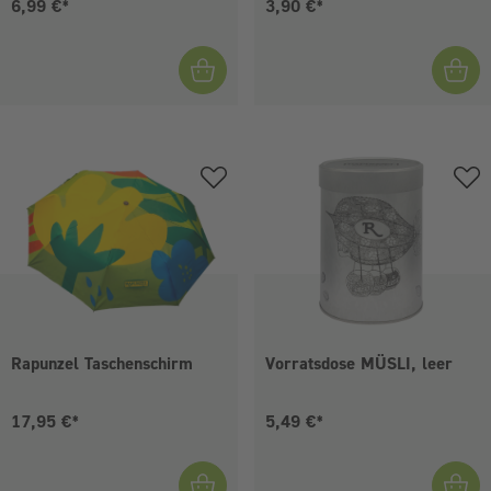
Aktueller Preis:
Aktueller Preis:
6,99 €*
3,90 €*
Rapunzel Taschenschirm
Vorratsdose MÜSLI, leer
Aktueller Preis:
Aktueller Preis:
17,95 €*
5,49 €*