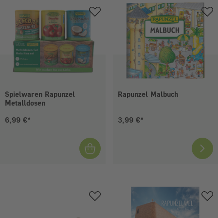
Spielwaren Rapunzel
Rapunzel Malbuch
Metalldosen
Aktueller Preis:
Aktueller Preis:
6,99 €*
3,99 €*