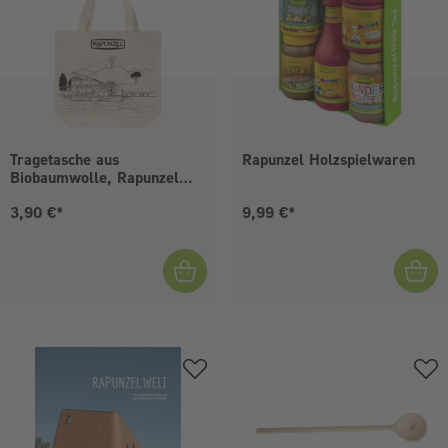
Tragetasche aus
Rapunzel Holzspielwaren
Biobaumwolle, Rapunzel
Welt
Aktueller Preis:
Aktueller Preis:
3,90 €*
9,99 €*