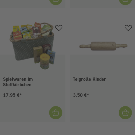
Spielwaren im
Teigrolle Kinder
Stoffkörbchen
Aktueller Preis:
Aktueller Preis:
17,95 €*
3,50 €*