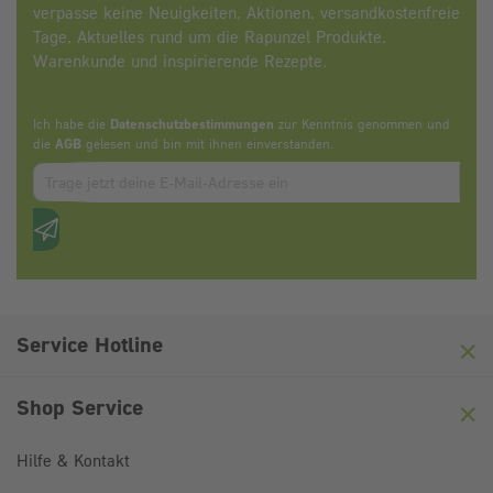
verpasse keine Neuigkeiten, Aktionen, versandkostenfreie
Tage, Aktuelles rund um die Rapunzel Produkte,
Warenkunde und inspirierende Rezepte.
Ich habe die
Datenschutzbestimmungen
zur Kenntnis genommen und
die
AGB
gelesen und bin mit ihnen einverstanden.
Zum abbonieren des Newsletters, bitte E-Mail Adresse eintrag
Anti-Roboter-Verifizierung
Hier klicken
Friendly
Captcha ⇗
Service Hotline
Shop Service
Hilfe & Kontakt