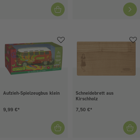
Aufzieh-Spielzeugbus klein
Schneidebrett aus
Kirschholz
Aktueller Preis:
Aktueller Preis:
9,99 €*
7,50 €*