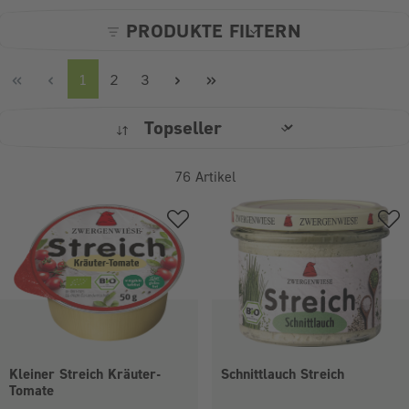
PRODUKTE FILTERN
Seite
Seite
Seite
1
2
3
76
Artikel
Kleiner Streich Kräuter-
Schnittlauch Streich
Tomate