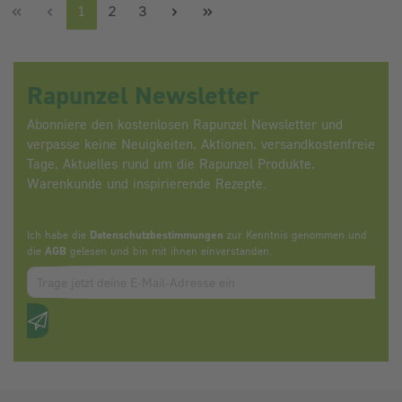
Seite
Seite
Seite
1
2
3
Rapunzel Newsletter
Abonniere den kostenlosen Rapunzel Newsletter und
verpasse keine Neuigkeiten, Aktionen, versandkostenfreie
Tage, Aktuelles rund um die Rapunzel Produkte,
Warenkunde und inspirierende Rezepte.
Ich habe die
Datenschutzbestimmungen
zur Kenntnis genommen und
die
AGB
gelesen und bin mit ihnen einverstanden.
Zum abbonieren des Newsletters, bitte E-Mail Adresse eintrag
Anti-Roboter-Verifizierung
Hier klicken