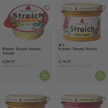
5
Kleiner Streich Sonnen-
Kräuter Tomate Streich
Tomate
Aktueller Preis:
Aktueller Preis:
0,99 €*
2,79 €*
Inhalt:
50 g
(19,80 €* / 1kg)
Inhalt:
180 g
(15,50 €* / 1kg)