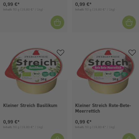
Aktueller Preis:
Aktueller Preis:
0,99 €*
0,99 €*
Inhalt:
50 g
(19,80 €* / 1kg)
Inhalt:
50 g
(19,80 €* / 1kg)
Kleiner Streich Basilikum
Kleiner Streich Rote-Bete-
Meerrettich
Aktueller Preis:
Aktueller Preis:
0,99 €*
0,99 €*
Inhalt:
50 g
(19,80 €* / 1kg)
Inhalt:
50 g
(19,80 €* / 1kg)