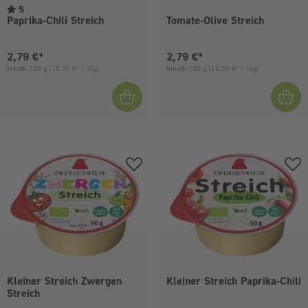
5
Paprika-Chili Streich
Tomate-Olive Streich
Aktueller Preis:
Aktueller Preis:
2,79 €*
2,79 €*
Inhalt:
180 g
(15,50 €* / 1kg)
Inhalt:
180 g
(15,50 €* / 1kg)
Kleiner Streich Zwergen
Kleiner Streich Paprika-Chili
Streich