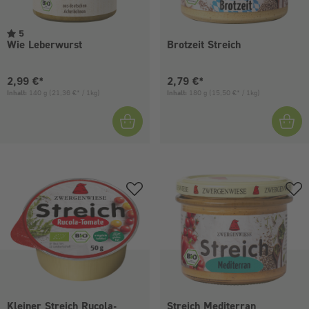
5
Wie Leberwurst
Brotzeit Streich
Aktueller Preis:
Aktueller Preis:
2,99 €*
2,79 €*
Inhalt:
140 g
(21,36 €* / 1kg)
Inhalt:
180 g
(15,50 €* / 1kg)
Kleiner Streich Rucola-
Streich Mediterran