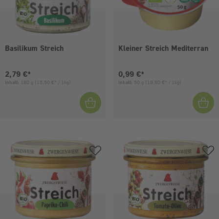
Basilikum Streich
Kleiner Streich Mediterran
Aktueller Preis:
Aktueller Preis:
2,79 €*
0,99 €*
Inhalt:
180 g
(15,50 €* / 1kg)
Inhalt:
50 g
(19,80 €* / 1kg)