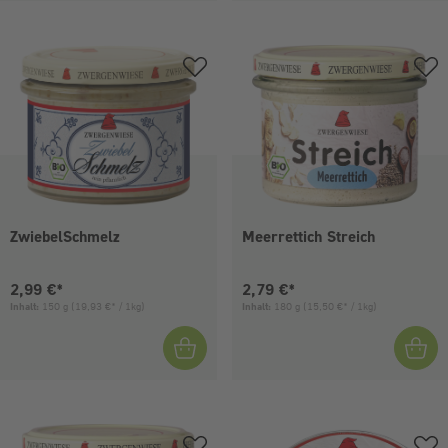
ZwiebelSchmelz
Meerrettich Streich
Aktueller Preis:
Aktueller Preis:
2,99 €*
2,79 €*
Inhalt:
150 g
(19,93 €* / 1kg)
Inhalt:
180 g
(15,50 €* / 1kg)