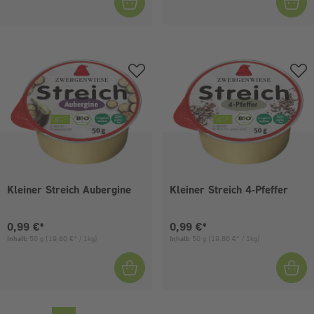
Kleiner Streich Aubergine
Kleiner Streich 4-Pfeffer
Aktueller Preis:
Aktueller Preis:
0,99 €*
0,99 €*
Inhalt:
50 g
(19,80 €* / 1kg)
Inhalt:
50 g
(19,80 €* / 1kg)