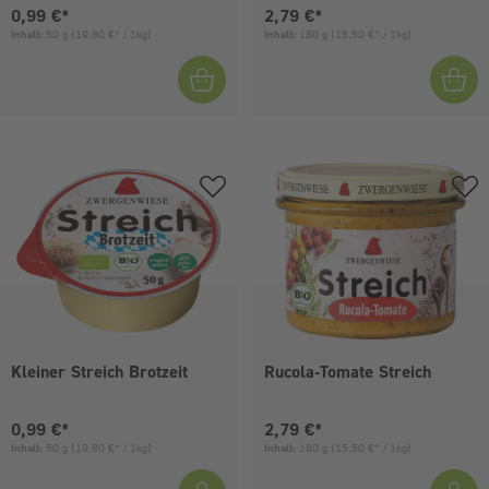
Aktueller Preis:
Aktueller Preis:
0,99 €*
2,79 €*
Inhalt:
50 g
(19,80 €* / 1kg)
Inhalt:
180 g
(15,50 €* / 1kg)
Kleiner Streich Brotzeit
Rucola-Tomate Streich
Aktueller Preis:
Aktueller Preis:
0,99 €*
2,79 €*
Inhalt:
50 g
(19,80 €* / 1kg)
Inhalt:
180 g
(15,50 €* / 1kg)