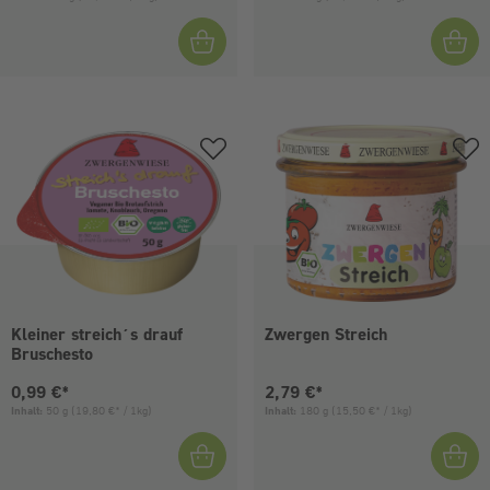
Kleiner streich´s drauf
Zwergen Streich
Bruschesto
Aktueller Preis:
Aktueller Preis:
0,99 €*
2,79 €*
Inhalt:
50 g
(19,80 €* / 1kg)
Inhalt:
180 g
(15,50 €* / 1kg)