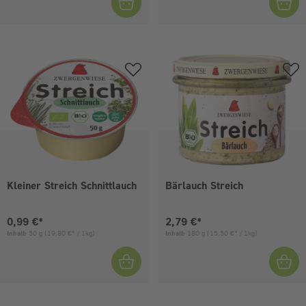
Kleiner Streich Schnittlauch
Bärlauch Streich
Aktueller Preis:
Aktueller Preis:
0,99 €*
2,79 €*
Inhalt:
50 g
(19,80 €* / 1kg)
Inhalt:
180 g
(15,50 €* / 1kg)