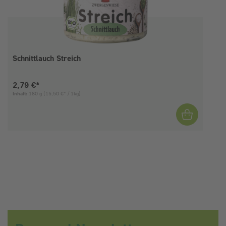
Schnittlauch Streich
Aktueller Preis:
2,79 €*
Inhalt:
180 g
(15,50 €* / 1kg)
I