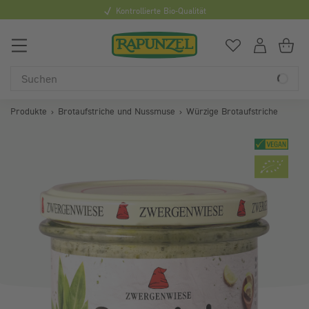
Kontrollierte Bio-Qualität
Mi
0
Du hast
0
Art
Du
Produkte
Brotaufstriche und Nussmuse
Würzige Brotaufstriche
Bildergalerie überspringen