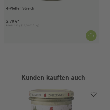
4-Pfeffer Streich
Aktueller Preis:
2,79 €*
Inhalt:
180 g
(15,50 €* / 1kg)
I
Kunden kauften auch
Produktgalerie überspringen