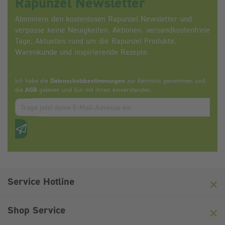
Rapunzel Newsletter
Abonniere den kostenlosen Rapunzel Newsletter und
verpasse keine Neuigkeiten, Aktionen, versandkostenfreie
Tage, Aktuelles rund um die Rapunzel Produkte,
Warenkunde und inspirierende Rezepte.
Ich habe die
Datenschutzbestimmungen
zur Kenntnis genommen und
die
AGB
gelesen und bin mit ihnen einverstanden.
Zum abbonieren des Newsletters, bitte E-Mail Adresse eintrag
Anti-Roboter-Verifizierung
Hier klicken
Friendly
Captcha ⇗
Service Hotline
Shop Service