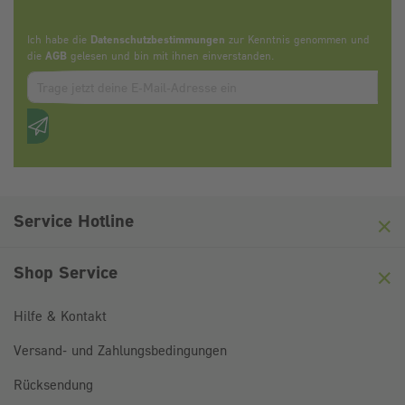
Ich habe die
Datenschutzbestimmungen
zur Kenntnis genommen und
die
AGB
gelesen und bin mit ihnen einverstanden.
Zum abbonieren des Newsletters, bitte E-Mail Adresse eintrag
Anti-Roboter-Verifizierung
Hier klicken
Friendly
Captcha ⇗
Service Hotline
Shop Service
Hilfe & Kontakt
Versand- und Zahlungsbedingungen
Rücksendung