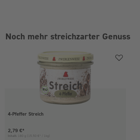
Noch mehr streichzarter Genuss
Produktgalerie überspringen
4-Pfeffer Streich
Aktueller Preis:
2,79 €*
Inhalt:
180 g
(15,50 €* / 1kg)
I