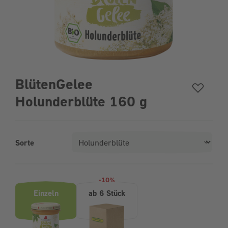
BlütenGelee
Holunderblüte 160 g
Sorte
Produktvarianten (Bundle-Auswahl)
-10%
Einzeln
ab 6 Stück