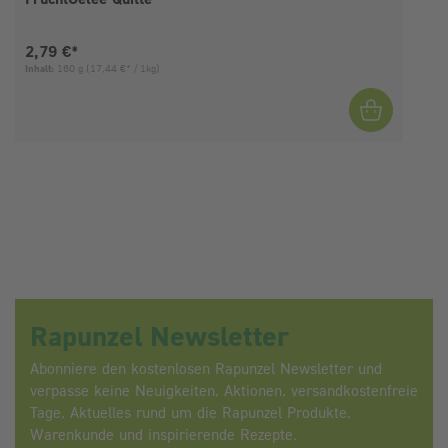
Aktueller Preis:
2,79 €*
Inhalt:
160 g
(17,44 €* / 1kg)
I
Rapunzel Newsletter
Abonniere den kostenlosen Rapunzel Newsletter und
verpasse keine Neuigkeiten, Aktionen, versandkostenfreie
Tage, Aktuelles rund um die Rapunzel Produkte,
Warenkunde und inspirierende Rezepte.