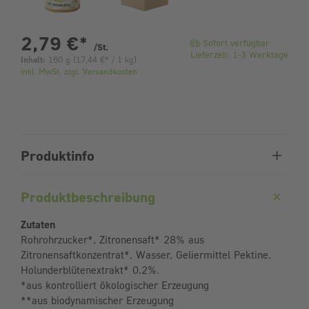
pro Stück
2,79 €
*
Sofort verfügbar
/St.
Lieferzeit: 1-3 Werktage
Inhalt:
160 g
(
17,44 €
* / 1 kg)
inkl. MwSt. zzgl. Versandkosten
Produktinfo
Produktbeschreibung
Zutaten
Rohrohrzucker*, Zitronensaft* 28% aus
Zitronensaftkonzentrat*, Wasser, Geliermittel Pektine,
Holunderblütenextrakt* 0,2%.
*aus kontrolliert ökologischer Erzeugung
**aus biodynamischer Erzeugung