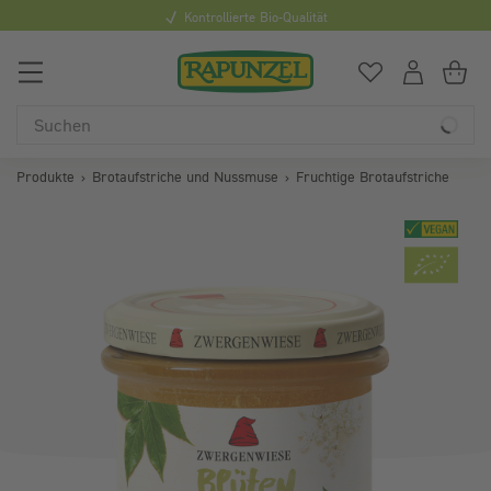
Kontrollierte Bio-Qualität
Minde
0
Du hast
0
Art
Du
Produkte
Brotaufstriche und Nussmuse
Fruchtige Brotaufstriche
Bildergalerie überspringen