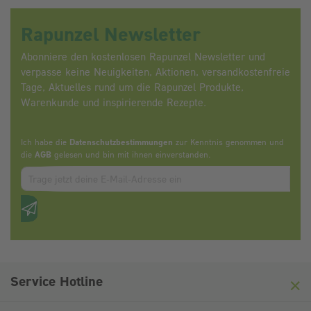
Rapunzel Newsletter
Abonniere den kostenlosen Rapunzel Newsletter und
verpasse keine Neuigkeiten, Aktionen, versandkostenfreie
Tage, Aktuelles rund um die Rapunzel Produkte,
Warenkunde und inspirierende Rezepte.
Ich habe die
Datenschutzbestimmungen
zur Kenntnis genommen und
die
AGB
gelesen und bin mit ihnen einverstanden.
Zum abbonieren des Newsletters, bitte E-Mail Adresse eintrag
Anti-Roboter-Verifizierung
Hier klicken
Friendly
Captcha ⇗
Service Hotline