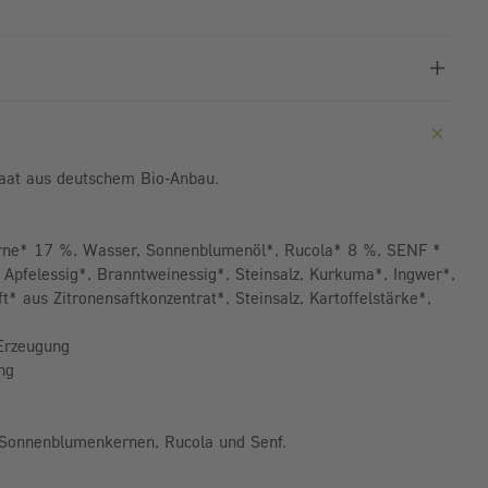
at aus deutschem Bio-Anbau.
rne* 17 %, Wasser, Sonnenblumenöl*, Rucola* 8 %, SENF *
felessig*, Branntweinessig*, Steinsalz, Kurkuma*, Ingwer*,
t* aus Zitronensaftkonzentrat*, Steinsalz, Kartoffelstärke*,
 Erzeugung
ng
 Sonnenblumenkernen, Rucola und Senf.