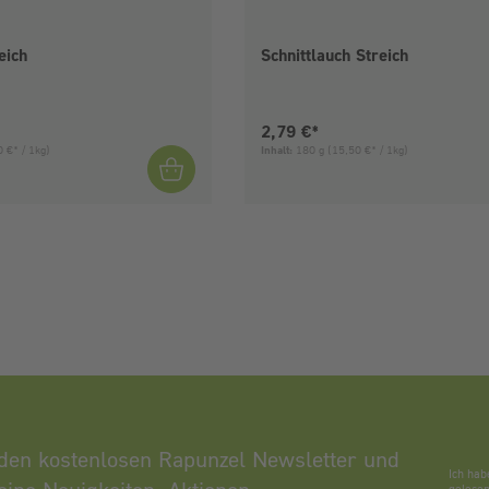
eich
Schnittlauch Streich
is:
Aktueller Preis:
2,79 €*
 €* / 1kg)
Inhalt:
180 g
(15,50 €* / 1kg)
den kostenlosen Rapunzel Newsletter und
Ich hab
gelesen