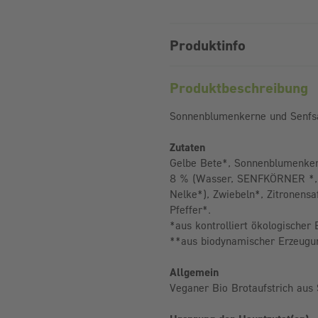
Produktinfo
Produktbeschreibung
Sonnenblumenkerne und Senfsa
Zutaten
Gelbe Bete*, Sonnenblumenke
8 % (Wasser, SENFKÖRNER *, Ap
Nelke*), Zwiebeln*, Zitronensaf
Pfeffer*.
*aus kontrolliert ökologischer
**aus biodynamischer Erzeugu
Allgemein
Veganer Bio Brotaufstrich aus