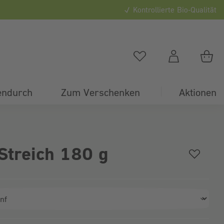
Kontrollierte Bio-Qualität
0
Du hast
0
Artikel auf
Du
endurch
Zum Verschenken
Aktionen
Streich 180 g