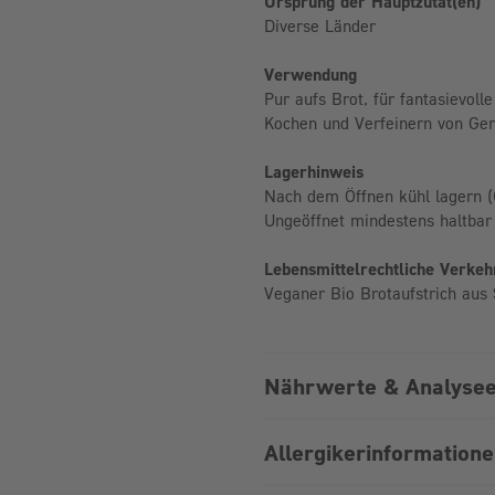
Ursprung der Hauptzutat(en)
Diverse Länder
Verwendung
Pur aufs Brot, für fantasievol
Kochen und Verfeinern von Geri
Lagerhinweis
Nach dem Öffnen kühl lagern (
Ungeöffnet mindestens haltbar 
Lebensmittelrechtliche Verke
Veganer Bio Brotaufstrich au
Nährwerte & Analysee
Allergikerinformation