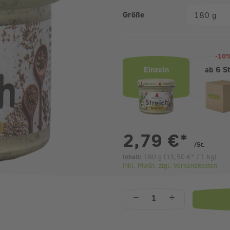
Größe
Produktvarianten (Bundle-Ausw
-10
Einzeln
ab 6 S
pr
2,79 €
*
/St.
Inhalt:
180 g
(
15,50 €
* / 1 kg)
inkl. MwSt. zzgl. Versandkosten
Anzahl