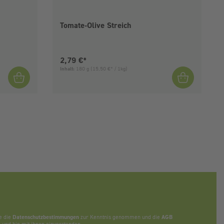
Tomate-Olive Streich
Aktueller Preis:
2,79 €*
Inhalt:
180 g
(15,50 €* / 1kg)
e die
Datenschutzbestimmungen
zur Kenntnis genommen und die
AGB
 und bin mit ihnen einverstanden.