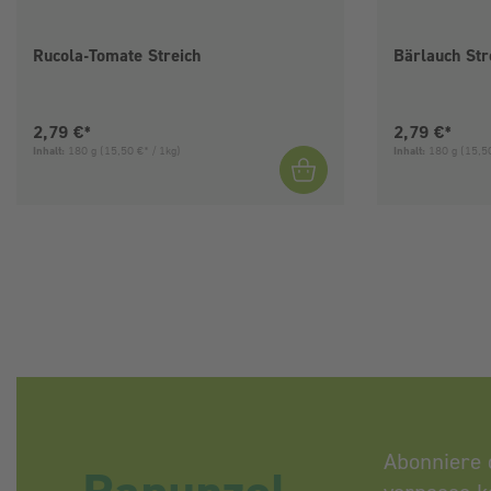
Rucola-Tomate Streich
Bärlauch Str
Aktueller Preis:
Aktueller Pre
2,79 €*
2,79 €*
Inhalt:
180 g
(15,50 €* / 1kg)
Inhalt:
180 g
(15,50
Abonniere 
Rapunzel