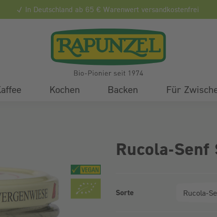
In Deutschland ab 65 € Warenwert versandkostenfrei
affee
Kochen
Backen
Für Zwisch
Rucola-Senf 
Sorte