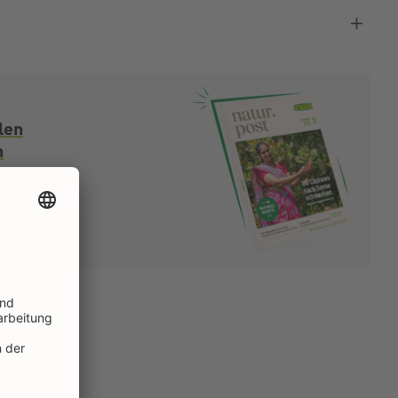
len
n
EN