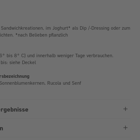
le Sandwichkreationen, im Joghurt* als Dip /-Dressing oder zum
chten. *nach Belieben pflanzlich
6° bis 8° C) und innerhalb weniger Tage verbrauchen.
bis: siehe Deckel
hrsbezeichnung
s Sonnenblumenkernen, Rucola und Senf
rgebnisse
en