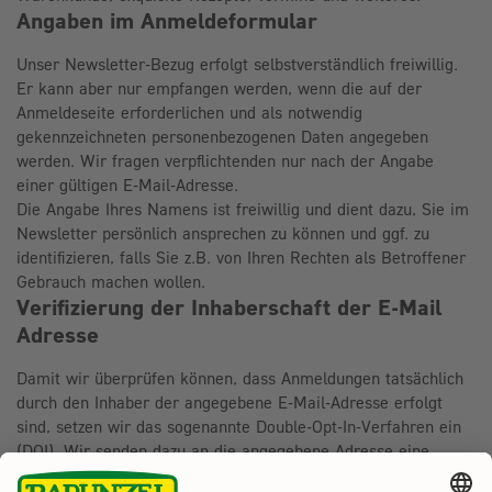
Angaben im Anmeldeformular
Unser Newsletter-Bezug erfolgt selbstverständlich freiwillig.
Er kann aber nur empfangen werden, wenn die auf der
Anmeldeseite erforderlichen und als notwendig
gekennzeichneten personenbezogenen Daten angegeben
werden. Wir fragen verpflichtenden nur nach der Angabe
einer gültigen E-Mail-Adresse.
Die Angabe Ihres Namens ist freiwillig und dient dazu, Sie im
Newsletter persönlich ansprechen zu können und ggf. zu
identifizieren, falls Sie z.B. von Ihren Rechten als Betroffener
Gebrauch machen wollen.
Verifizierung der Inhaberschaft der E-Mail
Adresse
Damit wir überprüfen können, dass Anmeldungen tatsächlich
durch den Inhaber der angegebene E-Mail-Adresse erfolgt
sind, setzen wir das sogenannte Double-Opt-In-Verfahren ein
(DOI). Wir senden dazu an die angegebene Adresse eine
Bestätigungs-E-Mail mit der Bitte, die Anmeldung durch Klick