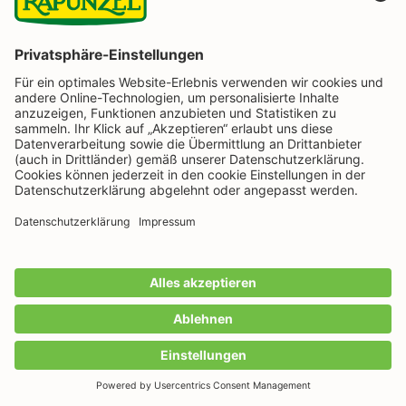
eines Links zu bestätigen. Wenn Sie den Bestätigungslink
nicht innerhalb von 30 Tagen anklicken, werden die Daten
automatisch gelöscht und es erfolgt kein Newsletter-Versand.
Wir protokollieren die Bestellung des Newsletters, den
Versand der Bestätigungsmail und den hiermit angeforderten
Klick auf den Bestätigungslink einschließlich Datum, Uhrzeit
und IP-Adresse.
Diese Verarbeitung erfolgt zum Nachweis Ihrer Anmeldung
und Einwilligung. Rechtsgrundlage ist unsere Rechtspflicht
zum Nachweis der Einwilligung (Art 6 Abs. 1 lit c DSGVO
i.V.m. Art 7, 24 Abs. 1 DSGVO, § 7 Abs. 2 Nr. 2 UWG) sowie
unsere berechtigten Interesse am Nachweis der Einwilligung
und der Geltendmachung, Ausübung oder Verteidigung von
entsprechenden Rechtsansprüchen (Art. 6 Abs. 1 lit. f
DSGVO).
Nutzungsanalyse und Personalisierung
Unsere E-Mails an Sie können Techniken enthalten, mit denen
wir feststellen, ob und wann Sie eine E-Mail geöffnet und
einzelne Links in der E-Mail geklickt haben (nachfolgend „E-
Mail Interaktionsdaten“ genannt). Hierzu binden wir für Sie