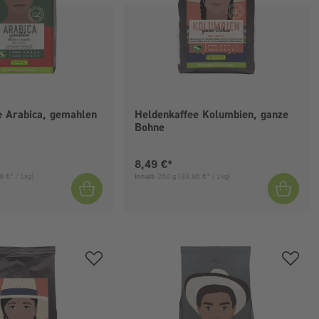
e Arabica, gemahlen
Heldenkaffee Kolumbien, ganze
Bohne
eis:
Aktueller Preis:
8,49 €*
8 €* / 1kg)
Inhalt:
250 g
(33,96 €* / 1kg)