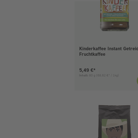
Kinderkaffee Instant Getrei
Fruchtkaffee
Aktueller Preis:
5,49 €*
Inhalt:
80 g
(68,62 €* / 1kg)