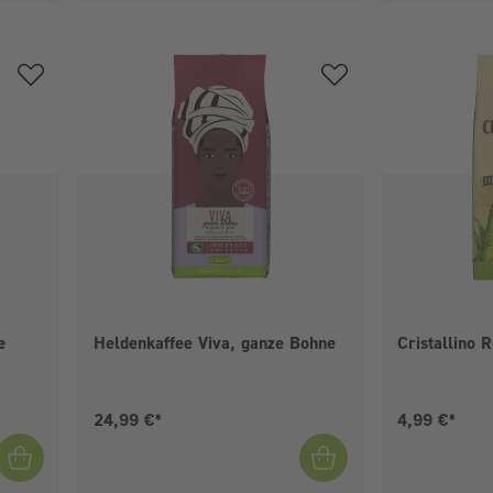
e
Heldenkaffee Viva, ganze Bohne
Cristallino 
Aktueller Preis:
Aktueller Pr
24,99 €*
4,99 €*