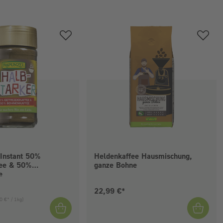
 Instant 50%
Heldenkaffee Hausmischung,
fee & 50%
ganze Bohne
e
eis:
Aktueller Preis:
22,99 €*
0 €* / 1kg)