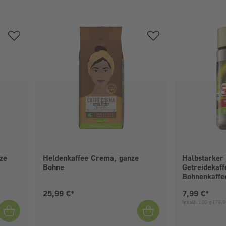
ze
Heldenkaffee Crema, ganze
Halbstarker
Bohne
Getreidekaf
Bohnenkaffe
Aktueller Preis:
Aktueller Pr
25,99 €*
7,99 €*
Inhalt:
100 g
(79,9