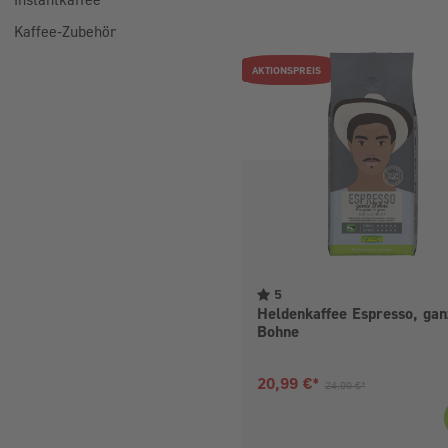
Kaffee-Zubehör
AKTIONSPREIS
5
Heldenkaffee Espresso, gan
Bohne
Aktueller Preis:
Vorheriger Preis:
20,99 €*
24,99 €*