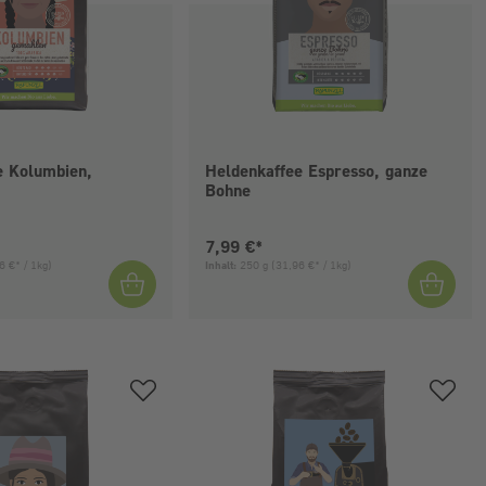
e Kolumbien,
Heldenkaffee Espresso, ganze
Bohne
eis:
Aktueller Preis:
7,99 €*
6 €* / 1kg)
Inhalt:
250 g
(31,96 €* / 1kg)