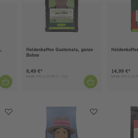
,
Heldenkaffee Guatemala, ganze
Heldenkaffe
Bohne
Aktueller Preis:
Aktueller Pr
8,49 €*
14,99 €*
Inhalt:
250 g
(33,96 €* / 1kg)
Inhalt:
500 g
(29,9