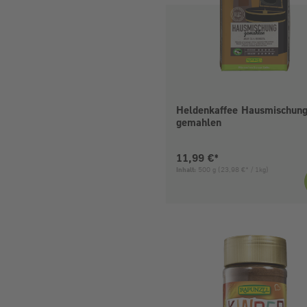
Heldenkaffee Hausmischung
gemahlen
Aktueller Preis:
11,99 €*
Inhalt:
500 g
(23,98 €* / 1kg)