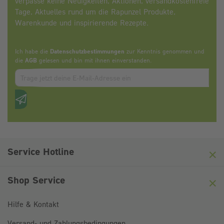
verpasse keine Neuigkeiten, Aktionen, versandkostenfreie
Tage, Aktuelles rund um die Rapunzel Produkte,
Warenkunde und inspirierende Rezepte.
Ich habe die
Datenschutzbestimmungen
zur Kenntnis genommen und
die
AGB
gelesen und bin mit ihnen einverstanden.
Zum abbonieren des Newsletters, bitte E-Mail Adresse eintrag
Anti-Roboter-Verifizierung
Hier klicken
Friendly
Captcha ⇗
Service Hotline
Shop Service
Hilfe & Kontakt
Versand- und Zahlungsbedingungen