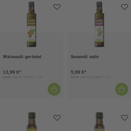
Walnussöl geröstet
Sesamöl nativ
Aktueller Preis:
Aktueller Preis:
13,99 €*
5,99 €*
Inhalt:
250 ml
(55,96 €* / 1l)
Inhalt:
250 ml
(23,96 €* / 1l)