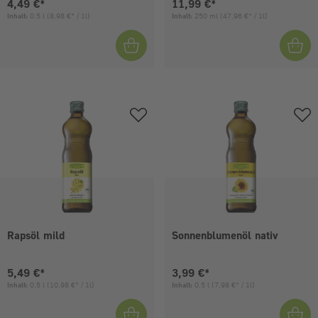
Aktueller Preis:
Aktueller Preis:
4,49 €*
11,99 €*
Inhalt:
0.5 l
(8,98 €* / 1l)
Inhalt:
250 ml
(47,96 €* / 1l)
Rapsöl mild
Sonnenblumenöl nativ
Aktueller Preis:
Aktueller Preis:
5,49 €*
3,99 €*
Inhalt:
0.5 l
(10,98 €* / 1l)
Inhalt:
0.5 l
(7,98 €* / 1l)