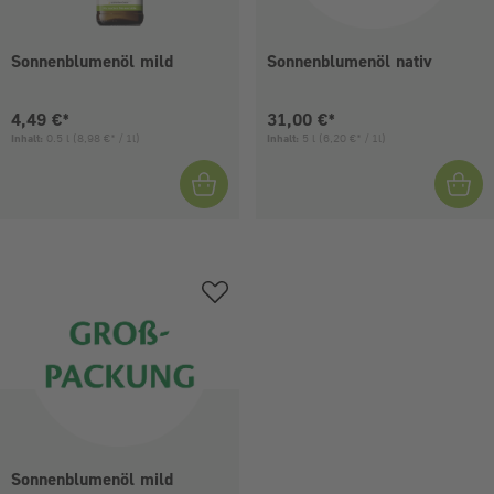
Sonnenblumenöl mild
Sonnenblumenöl nativ
Aktueller Preis:
Aktueller Preis:
4,49 €*
31,00 €*
Inhalt:
0.5 l
(8,98 €* / 1l)
Inhalt:
5 l
(6,20 €* / 1l)
Sonnenblumenöl mild