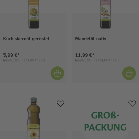
Kürbiskernöl geröstet
Mandelöl nativ
Aktueller Preis:
Aktueller Preis:
5,99 €*
11,99 €*
Inhalt:
100 ml
(59,90 €* / 1l)
Inhalt:
100 ml
(119,90 €* / 1l)