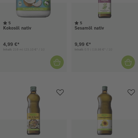
5
5
Kokosöl nativ
Sesamöl nativ
Aktueller Preis:
Aktueller Preis:
4,99 €*
9,99 €*
Inhalt:
216 ml
(23,10 €* / 1l)
Inhalt:
0.5 l
(19,98 €* / 1l)