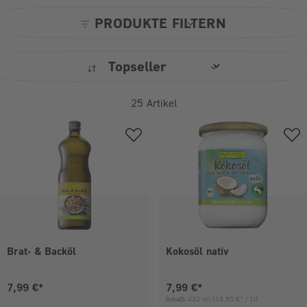
PRODUKTE FILTERN
25
Artikel
Brat- & Backöl
Kokosöl nativ
Aktueller Preis:
Aktueller Preis:
7,99 €*
7,99 €*
Inhalt:
432 ml
(18,50 €* / 1l)