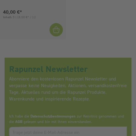
Aktueller Preis:
40,00 €*
Inhalt:
5 l
(8,00 €* / 1l)
Rapunzel Newsletter
Abonniere den kostenlosen Rapunzel Newsletter und
verpasse keine Neuigkeiten, Aktionen, versandkostenfreie
Tage, Aktuelles rund um die Rapunzel Produkte,
Warenkunde und inspirierende Rezepte.
Ich habe die
Datenschutzbestimmungen
zur Kenntnis genommen und
die
AGB
gelesen und bin mit ihnen einverstanden.
Zum abbonieren des Newsletters, bitte E-Mail Adresse eintrag