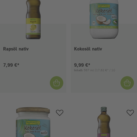
Rapsöl nativ
Kokosöl nativ
Aktueller Preis:
Aktueller Preis:
7,99 €*
9,99 €*
Inhalt:
567 ml
(17,62 €* / 1l)