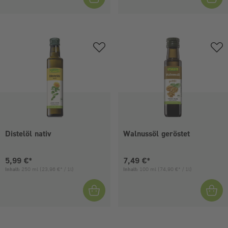
Distelöl nativ
Walnussöl geröstet
Aktueller Preis:
Aktueller Preis:
5,99 €*
7,49 €*
Inhalt:
250 ml
(23,96 €* / 1l)
Inhalt:
100 ml
(74,90 €* / 1l)