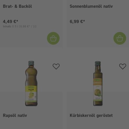
Brat- & Backöl
Sonnenblumenöl nativ
Aktueller Preis:
Aktueller Preis:
4,49 €*
6,99 €*
Inhalt:
0.5 l
(8,98 €* / 1l)
Rapsöl nativ
Kürbiskernöl geröstet