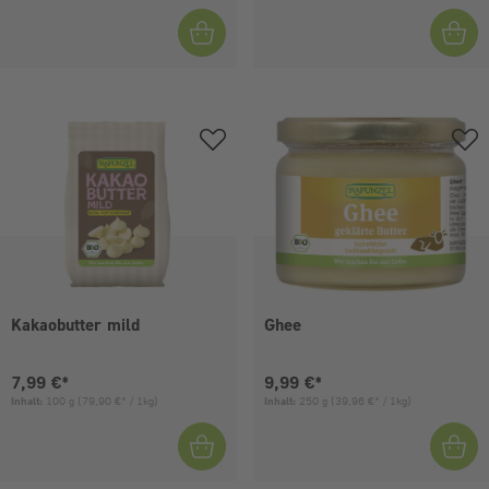
Kakaobutter mild
Ghee
Aktueller Preis:
Aktueller Preis:
7,99 €*
9,99 €*
Inhalt:
100 g
(79,90 €* / 1kg)
Inhalt:
250 g
(39,96 €* / 1kg)