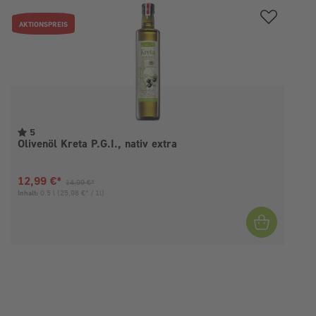
AKTIONSPREIS
5
Olivenöl Kreta P.G.I., nativ extra
Aktueller Preis:
Vorheriger Preis:
12,99 €*
14,99 €*
Inhalt:
0.5 l
(25,98 €* / 1l)
I