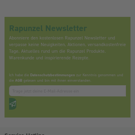
Rapunzel Newsletter
Abonniere den kostenlosen Rapunzel Newsletter und
verpasse keine Neuigkeiten, Aktionen, versandkostenfreie
Tage, Aktuelles rund um die Rapunzel Produkte,
Warenkunde und inspirierende Rezepte.
Ich habe die
Datenschutzbestimmungen
zur Kenntnis genommen und
die
AGB
gelesen und bin mit ihnen einverstanden.
Zum abbonieren des Newsletters, bitte E-Mail Adresse eintrag
Anti-Roboter-Verifizierung
Hier klicken
Friendly
Captcha ⇗