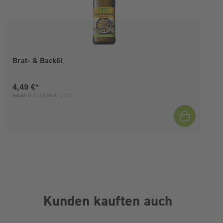
Brat- & Backöl
Aktueller Preis:
4,49 €*
Inhalt:
0.5 l
(8,98 €* / 1l)
Kunden kauften auch
Produktgalerie überspringen