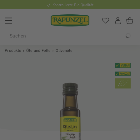
Kontrollierte Bio-Qualität
0
Du hast
0
Art
Du
Produkte
Öle und Fette
Olivenöle
Bildergalerie überspringen