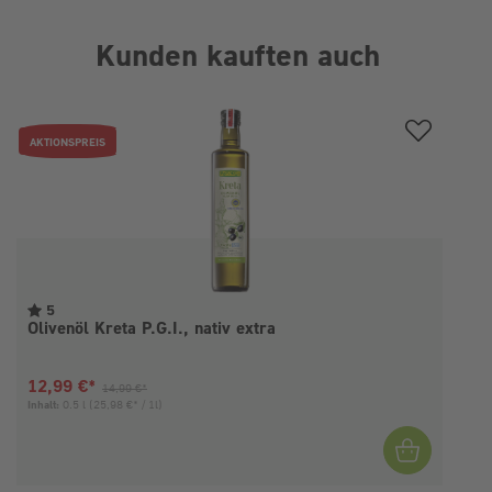
Kunden kauften auch
Produktgalerie überspringen
AKTIONSPREIS
5
Olivenöl Kreta P.G.I., nativ extra
Aktueller Preis:
Vorheriger Preis:
12,99 €*
14,99 €*
Inhalt:
0.5 l
(25,98 €* / 1l)
I