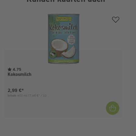
Produktgalerie überspringen
4.75
Kokosmilch
Aktueller Preis:
2,99 €*
Inhalt:
400 ml
(7,48 €* / 1l)
I