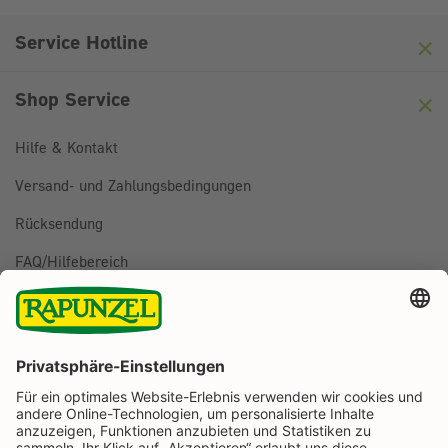
Hier klicken
Friendly
Captcha ⇗
Service Hotline
Shop Service
Hilfe & Kontakt
Versand- und Zahlungsbedingungen
Rücksendung
FAQ/Hilfebereich
BESTELLUNG WIDERRUFEN
Folge uns auf
Rapunzel Naturkost auf Facebook
Rapunzel Naturkost auf Instagram
Rapunzel Naturkost auf YouTube
Rapunzel Naturkost auf Pinterest
Rapunzel Naturkost auf LinkedIn