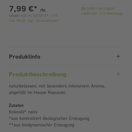
pro Stück
7,99 €
*
Sofort verfügbar
/St.
Lieferzeit: 1-3 Werktage
Inhalt:
432 ml
(
18,50 €
* / 1 l)
inkl. MwSt. zzgl. Versandkosten
Produktinfo
Produktbeschreibung
naturbelassen, mit besonders intensivem Aroma,
abgefüllt im Hause Rapunzel
Zutaten
Kokosöl* nativ
*aus kontrolliert ökologischer Erzeugung
**aus biodynamischer Erzeugung