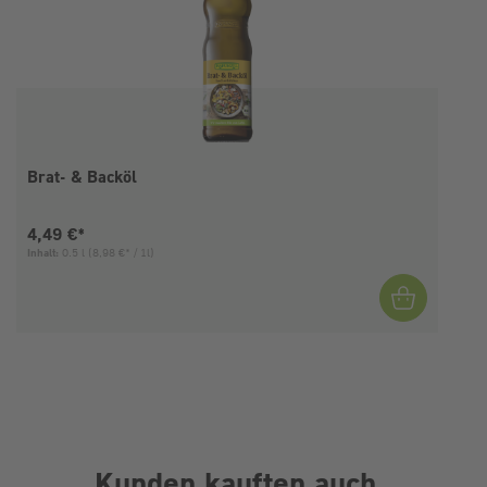
Brat- & Backöl
Aktueller Preis:
4,49 €*
Inhalt:
0.5 l
(8,98 €* / 1l)
Kunden kauften auch