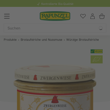
Kontrollierte Bio-Qualität
0
Du hast
0
Art
Du
Produkte
Brotaufstriche und Nussmuse
Würzige Brotaufstriche
Bildergalerie überspringen