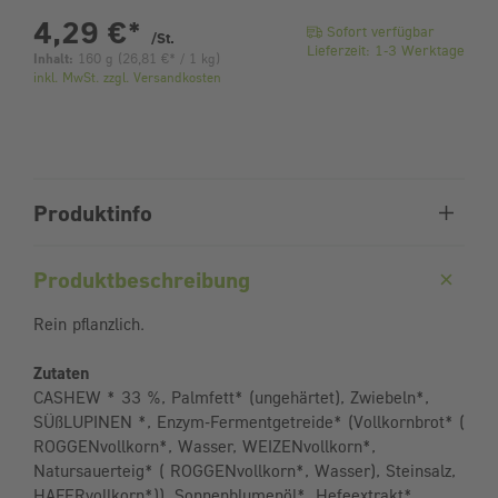
pro Stück
4,29 €
*
Sofort verfügbar
/St.
Lieferzeit: 1-3 Werktage
Inhalt:
160 g
(
26,81 €
* / 1 kg)
inkl. MwSt. zzgl. Versandkosten
Produktinfo
Produktbeschreibung
Rein pflanzlich.
Zutaten
CASHEW * 33 %, Palmfett* (ungehärtet), Zwiebeln*,
SÜßLUPINEN *, Enzym-Fermentgetreide* (Vollkornbrot* (
ROGGENvollkorn*, Wasser, WEIZENvollkorn*,
Natursauerteig* ( ROGGENvollkorn*, Wasser), Steinsalz,
HAFERvollkorn*)), Sonnenblumenöl*, Hefeextrakt*