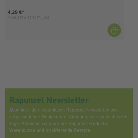
Aktueller Preis:
4,29 €*
Inhalt:
160 g
(26,81 €* / 1kg)
I
Rapunzel Newsletter
Abonniere den kostenlosen Rapunzel Newsletter und
verpasse keine Neuigkeiten, Aktionen, versandkostenfreie
Tage, Aktuelles rund um die Rapunzel Produkte,
Warenkunde und inspirierende Rezepte.