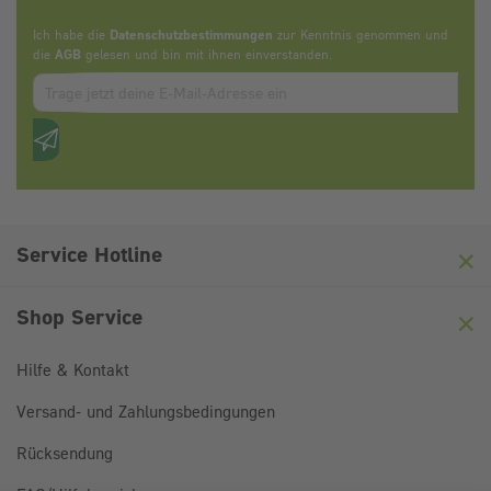
Ich habe die
Datenschutzbestimmungen
zur Kenntnis genommen und
die
AGB
gelesen und bin mit ihnen einverstanden.
Zum abbonieren des Newsletters, bitte E-Mail Adresse eintrag
Anti-Roboter-Verifizierung
Hier klicken
Friendly
Captcha ⇗
Service Hotline
Shop Service
Hilfe & Kontakt
Versand- und Zahlungsbedingungen
Rücksendung