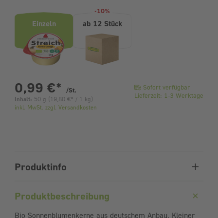
Produktvarianten (Bundle-Auswahl)
-10%
Einzeln
ab 12 Stück
pro Stück
0,99 €
*
Sofort verfügbar
/St.
Lieferzeit: 1-3 Werktage
Inhalt:
50 g
(
19,80 €
* / 1 kg)
inkl. MwSt. zzgl. Versandkosten
Produktinfo
Produktbeschreibung
Bio Sonnenblumenkerne aus deutschem Anbau. Kleiner