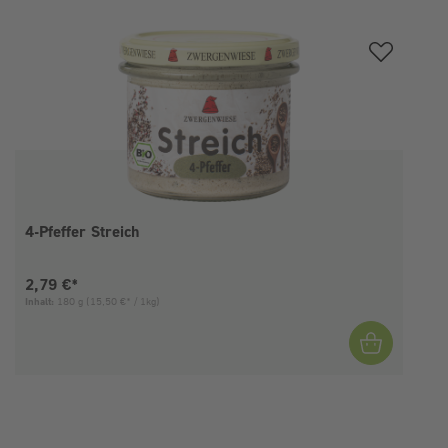
Produktgalerie überspringen
4-Pfeffer Streich
Aktueller Preis:
2,79 €*
Inhalt:
180 g
(15,50 €* / 1kg)
I