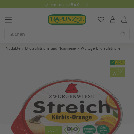
ualität
Mindestbestellwert 25 
0
Du hast
0
Art
Du
Produkte
Brotaufstriche und Nussmuse
Würzige Brotaufstriche
Bildergalerie überspringen