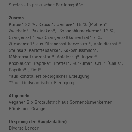
Streich - in praktischer Portionsgröße.
Zutaten
Kürbis* 22 %, Rapsöl*, Gemüse* 18 % (Möhren*,
Zwiebeln*, Pastinaken*), Sonnenblumenkerne* 13 %,
Orangensaft* aus Orangensaftkonzentrat* 7 %,
Zitronensaft* aus Zitronensaftkonzentrat*, Apfeldicksaft*,
Steinsalz, Kartoffelstärke*, Kokosnussmilch*,
Möhrensaftkonzentrat*, Apfelessig*, Ingwer*,
Knoblauch*, Paprika*, Pfeffer*, Kurkuma*, Chili* (Chilis*,
Paprika*), Zimt*.
*aus kontrolliert ökologischer Erzeugung
**aus biodynamischer Erzeugung
Allgemein
Veganer Bio Brotaufstrich aus Sonnenblumenkernen,
Kürbis und Orange.
Ursprung der Hauptzutat(en)
Diverse Länder