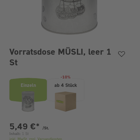
Vorratsdose MÜSLI, leer 1
St
Produktvarianten (Bundle-Auswahl)
-10%
Einzeln
ab 4 Stück
pro Stück
5,49 €
*
/St.
Inhalt:
1 St
inkl. MwSt. zzgl. Versandkosten