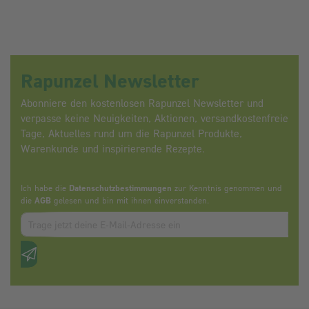
Rapunzel Newsletter
Abonniere den kostenlosen Rapunzel Newsletter und
verpasse keine Neuigkeiten, Aktionen, versandkostenfreie
Tage, Aktuelles rund um die Rapunzel Produkte,
Warenkunde und inspirierende Rezepte.
Ich habe die
Datenschutzbestimmungen
zur Kenntnis genommen und
die
AGB
gelesen und bin mit ihnen einverstanden.
Zum abbonieren des Newsletters, bitte E-Mail Adresse eintrag
Anti-Roboter-Verifizierung
Hier klicken