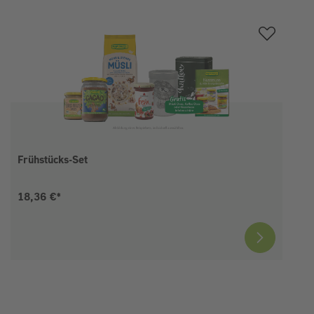
Produktgalerie überspringen
Frühstücks-Set
Aktueller Preis:
18,36 €*
I