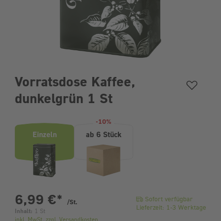
Vorratsdose Kaffee,
dunkelgrün 1 St
Produktvarianten (Bundle-Auswahl)
-10%
Einzeln
ab 6 Stück
pro Stück
6,99 €
*
Sofort verfügbar
/St.
Lieferzeit: 1-3 Werktage
Inhalt:
1 St
inkl. MwSt. zzgl. Versandkosten