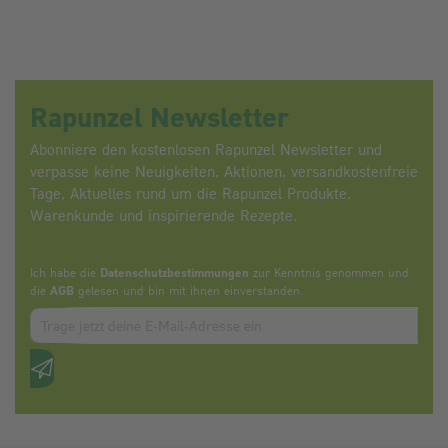
Rapunzel Newsletter
Abonniere den kostenlosen Rapunzel Newsletter und
verpasse keine Neuigkeiten, Aktionen, versandkostenfreie
Tage, Aktuelles rund um die Rapunzel Produkte,
Warenkunde und inspirierende Rezepte.
Ich habe die
Datenschutzbestimmungen
zur Kenntnis genommen und
die
AGB
gelesen und bin mit ihnen einverstanden.
Zum abbonieren des Newsletters, bitte E-Mail Adresse eintrag
Anti-Roboter-Verifizierung
Hier klicken