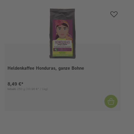
Produktgalerie überspringen
Heldenkaffee Honduras, ganze Bohne
Aktueller Preis:
8,49 €*
Inhalt:
250 g
(33,96 €* / 1kg)
I