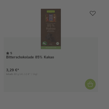
Produktgalerie überspringen
5
Bitterschokolade 85% Kakao
Aktueller Preis:
3,29 €*
Inhalt:
80 g
(41,12 €* / 1kg)
I