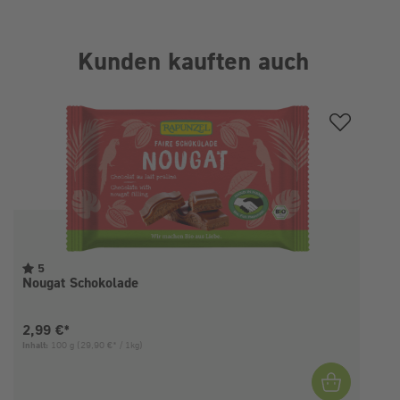
Kunden kauften auch
Produktgalerie überspringen
5
Nougat Schokolade
Aktueller Preis:
2,99 €*
Inhalt:
100 g
(29,90 €* / 1kg)
I