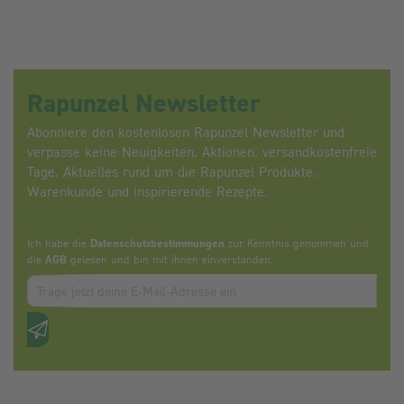
Rapunzel Newsletter
Abonniere den kostenlosen Rapunzel Newsletter und
verpasse keine Neuigkeiten, Aktionen, versandkostenfreie
Tage, Aktuelles rund um die Rapunzel Produkte,
Warenkunde und inspirierende Rezepte.
Ich habe die
Datenschutzbestimmungen
zur Kenntnis genommen und
die
AGB
gelesen und bin mit ihnen einverstanden.
Zum abbonieren des Newsletters, bitte E-Mail Adresse eintrag
Anti-Roboter-Verifizierung
Hier klicken