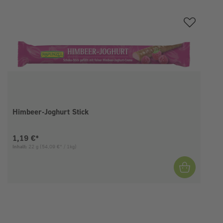
Produktgalerie überspringen
Himbeer-Joghurt Stick
Aktueller Preis:
1,19 €*
Inhalt:
22 g
(54,09 €* / 1kg)
I