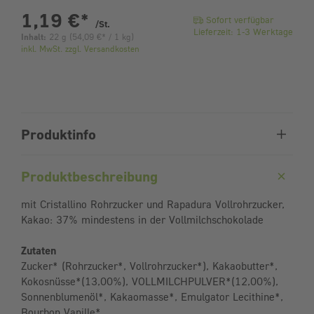
pro Stück
1,19 €
*
Sofort verfügbar
/St.
Lieferzeit: 1-3 Werktage
Inhalt:
22 g
(
54,09 €
* / 1 kg)
inkl. MwSt. zzgl. Versandkosten
Produktinfo
Produktbeschreibung
mit Cristallino Rohrzucker und Rapadura Vollrohrzucker,
Kakao: 37% mindestens in der Vollmilchschokolade
Zutaten
Zucker* (Rohrzucker*, Vollrohrzucker*), Kakaobutter*,
Kokosnüsse*(13,00%), VOLLMILCHPULVER*(12,00%),
Sonnenblumenöl*, Kakaomasse*, Emulgator Lecithine*,
Bourbon Vanille*