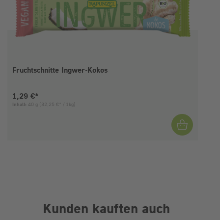
Fruchtschnitte Ingwer-Kokos
Aktueller Preis:
1,29 €*
Inhalt:
40 g
(32,25 €* / 1kg)
I
Kunden kauften auch