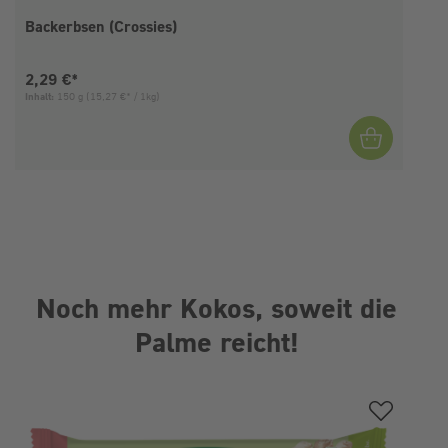
Backerbsen (Crossies)
Aktueller Preis:
2,29 €*
Inhalt:
150 g
(15,27 €* / 1kg)
I
Noch mehr Kokos, soweit die
Palme reicht!
Produktgalerie überspringen