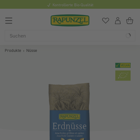
rollierte Bio-Qualität
Mindestbe
0
Du hast
0
Art
Du
Produkte
Nüsse
Bildergalerie überspringen