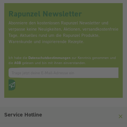
Rapunzel Newsletter
Abonniere den kostenlosen Rapunzel Newsletter und
verpasse keine Neuigkeiten, Aktionen, versandkostenfreie
Tage, Aktuelles rund um die Rapunzel Produkte,
Warenkunde und inspirierende Rezepte.
Ich habe die
Datenschutzbestimmungen
zur Kenntnis genommen und
die
AGB
gelesen und bin mit ihnen einverstanden.
Zum abbonieren des Newsletters, bitte E-Mail Adresse eintrag
Anti-Roboter-Verifizierung
Hier klicken
Friendly
Captcha ⇗
Service Hotline