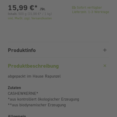
pro Stück
15,99 €
*
Sofort verfügbar
/St.
Lieferzeit: 1-3 Werktage
Inhalt:
500 g
(
31,98 €
* / 1 kg)
inkl. MwSt. zzgl. Versandkosten
Produktinfo
Produktbeschreibung
abgepackt im Hause Rapunzel
Zutaten
CASHEWKERNE*
*aus kontrolliert ökologischer Erzeugung
**aus biodynamischer Erzeugung
Allgemein