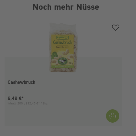
Noch mehr Nüsse
Produktgalerie überspringen
Cashewbruch
Aktueller Preis:
6,49 €*
Inhalt:
200 g
(32,45 €* / 1kg)
I