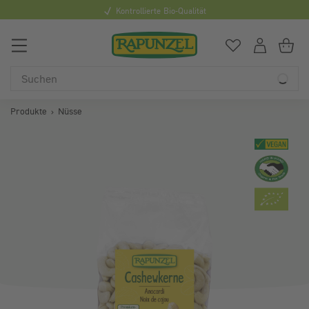
Kontrollierte Bio-Qualität
0
Du hast
0
Art
Du
Produkte
Nüsse
Bildergalerie überspringen