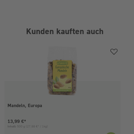
Kunden kauften auch
Produktgalerie überspringen
Mandeln, Europa
Aktueller Preis:
13,99 €*
Inhalt:
500 g
(27,98 €* / 1kg)
I