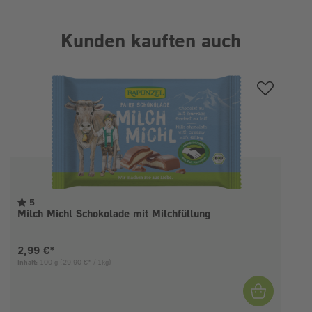
Kunden kauften auch
Produktgalerie überspringen
5
Milch Michl Schokolade mit Milchfüllung
Aktueller Preis:
2,99 €*
Inhalt:
100 g
(29,90 €* / 1kg)
I