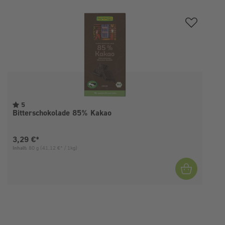
Produktgalerie überspringen
5
Bitterschokolade 85% Kakao
Aktueller Preis:
3,29 €*
Inhalt:
80 g
(41,12 €* / 1kg)
I