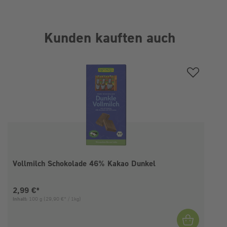
Kunden kauften auch
Produktgalerie überspringen
Vollmilch Schokolade 46% Kakao Dunkel
Aktueller Preis:
2,99 €*
Inhalt:
100 g
(29,90 €* / 1kg)
I