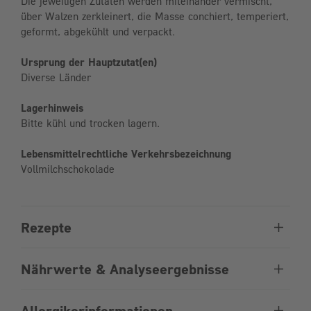
Die jeweiligen Zutaten werden miteinander vermischt,
über Walzen zerkleinert, die Masse conchiert, temperiert,
geformt, abgekühlt und verpackt.
Ursprung der Hauptzutat(en)
Diverse Länder
Lagerhinweis
Bitte kühl und trocken lagern.
Lebensmittelrechtliche Verkehrsbezeichnung
Vollmilchschokolade
Rezepte
Nährwerte & Analyseergebnisse
Allergikerinformationen