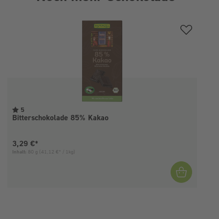
Produktgalerie überspringen
5
Bitterschokolade 85% Kakao
Aktueller Preis:
3,29 €*
Inhalt:
80 g
(41,12 €* / 1kg)
I