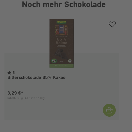
Noch mehr Schokolade
Produktgalerie überspringen
5
Bitterschokolade 85% Kakao
Aktueller Preis:
3,29 €*
Inhalt:
80 g
(41,12 €* / 1kg)
I