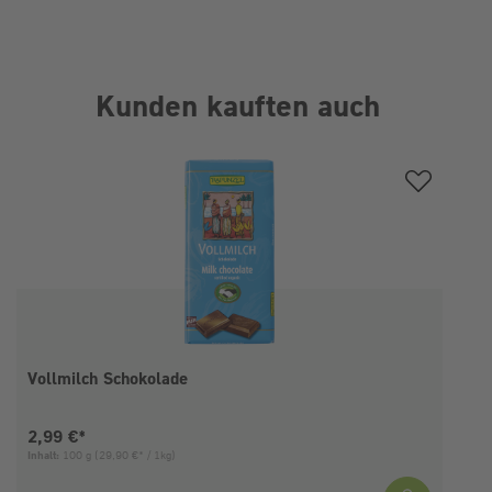
Kunden kauften auch
Produktgalerie überspringen
Vollmilch Schokolade
Aktueller Preis:
2,99 €*
Inhalt:
100 g
(29,90 €* / 1kg)
I