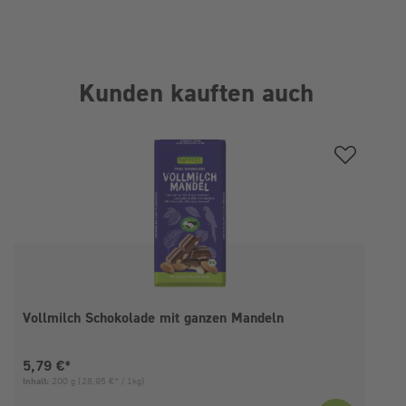
Kunden kauften auch
Produktgalerie überspringen
Vollmilch Schokolade mit ganzen Mandeln
Aktueller Preis:
5,79 €*
Inhalt:
200 g
(28,95 €* / 1kg)
I