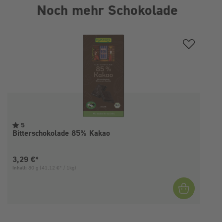
Noch mehr Schokolade
Produktgalerie überspringen
5
Bitterschokolade 85% Kakao
Aktueller Preis:
3,29 €*
Inhalt:
80 g
(41,12 €* / 1kg)
I