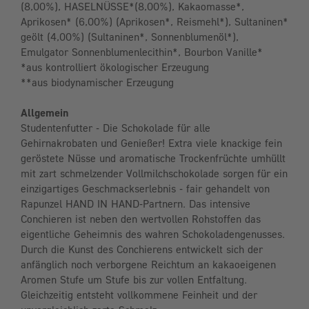
(8,00%), HASELNÜSSE*(8,00%), Kakaomasse*,
Aprikosen* (6,00%) (Aprikosen*, Reismehl*), Sultaninen*
geölt (4,00%) (Sultaninen*, Sonnenblumenöl*),
Emulgator Sonnenblumenlecithin*, Bourbon Vanille*
*aus kontrolliert ökologischer Erzeugung
**aus biodynamischer Erzeugung
Allgemein
Studentenfutter - Die Schokolade für alle
Gehirnakrobaten und Genießer! Extra viele knackige fein
geröstete Nüsse und aromatische Trockenfrüchte umhüllt
mit zart schmelzender Vollmilchschokolade sorgen für ein
einzigartiges Geschmackserlebnis - fair gehandelt von
Rapunzel HAND IN HAND-Partnern. Das intensive
Conchieren ist neben den wertvollen Rohstoffen das
eigentliche Geheimnis des wahren Schokoladengenusses.
Durch die Kunst des Conchierens entwickelt sich der
anfänglich noch verborgene Reichtum an kakaoeigenen
Aromen Stufe um Stufe bis zur vollen Entfaltung.
Gleichzeitig entsteht vollkommene Feinheit und der