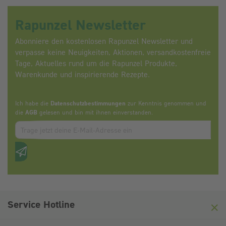
Rapunzel Newsletter
Abonniere den kostenlosen Rapunzel Newsletter und
verpasse keine Neuigkeiten, Aktionen, versandkostenfreie
Tage, Aktuelles rund um die Rapunzel Produkte,
Warenkunde und inspirierende Rezepte.
Ich habe die
Datenschutzbestimmungen
zur Kenntnis genommen und
die
AGB
gelesen und bin mit ihnen einverstanden.
Zum abbonieren des Newsletters, bitte E-Mail Adresse eintrag
Anti-Roboter-Verifizierung
Hier klicken
Friendly
Captcha ⇗
Service Hotline