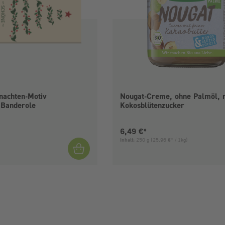
nachten-Motiv
Nougat-Creme, ohne Palmöl, 
 Banderole
Kokosblütenzucker
is:
Aktueller Preis:
6,49 €*
Inhalt:
250 g
(25,96 €* / 1kg)