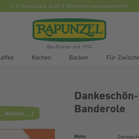
In Deutschland ab 65 € Warenwert versandkostenfrei
affee
Kochen
Backen
Für Zwisch
Dankeschön-
Banderole
 NOUGAT, ...)
Motiv