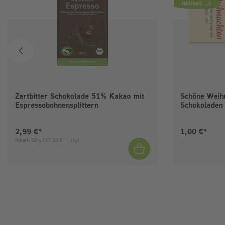
NOUGAT, ...)
Zartbitter Schokolade 51% Kakao mit
Schöne Weih
Espressobohnensplittern
Schokoladen
Aktueller Preis:
Aktueller Pre
2,99 €*
1,00 €*
Inhalt:
80 g
(37,38 €* / 1kg)