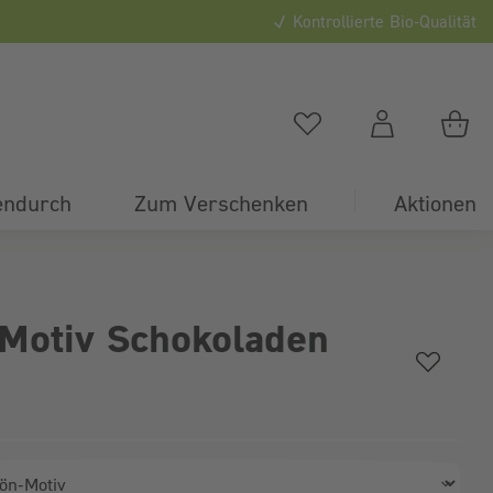
Kontrollierte Bio-Qualität
0
Du hast
0
Artikel auf
Du
endurch
Zum Verschenken
Aktionen
Motiv Schokoladen