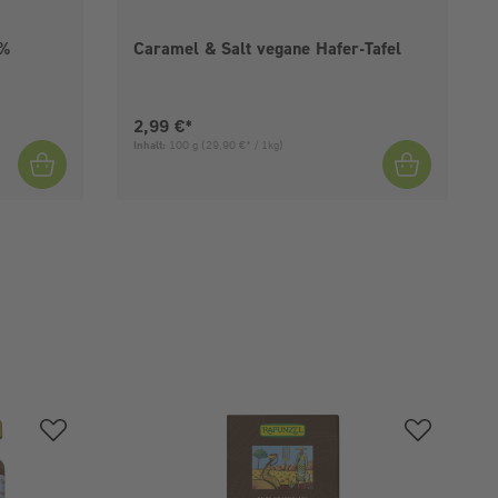
5%
Caramel & Salt vegane Hafer-Tafel
Aktueller Preis:
2,99 €*
Inhalt:
100 g
(29,90 €* / 1kg)