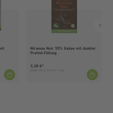
mit
Nirwana Noir 55% Kakao mit dunkler
Praliné-Füllung
Aktueller Preis:
3,29 €*
Inhalt:
100 g
(32,90 €* / 1kg)