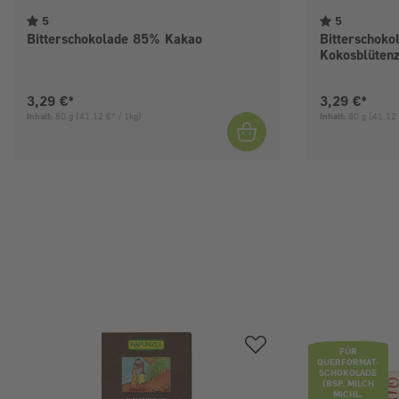
5
5
Bitterschokolade 85% Kakao
Bitterschok
Kokosblüten
Aktueller Preis:
Aktueller Pre
3,29 €*
3,29 €*
Inhalt:
80 g
(41,12 €* / 1kg)
Inhalt:
80 g
(41,12 
Produktgalerie überspringen
FÜR
QUERFORMAT-
SCHOKOLADE
(BSP. MILCH
MICHL,