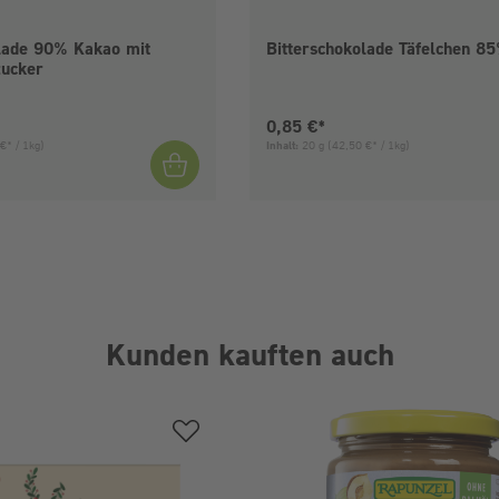
olade 90% Kakao mit
Bitterschokolade Täfelchen 8
zucker
is:
Aktueller Preis:
0,85 €*
€* / 1kg)
Inhalt:
20 g
(42,50 €* / 1kg)
Kunden kauften auch