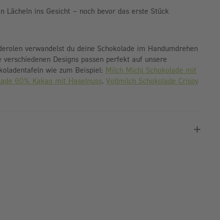
in Lächeln ins Gesicht – noch bevor das erste Stück
derolen verwandelst du deine Schokolade im Handumdrehen
Die verschiedenen Designs passen perfekt auf unsere
oladentafeln wie zum Beispiel:
Milch Michl Schokolade mit
olade 60% Kakao mit Haselnuss
,
Vollmilch Schokolade Crispy