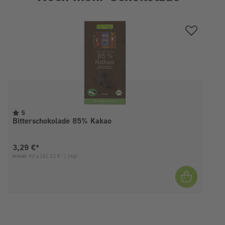
Produktgalerie überspringen
5
Bitterschokolade 85% Kakao
Aktueller Preis:
3,29 €*
Inhalt:
80 g
(41,12 €* / 1kg)
I