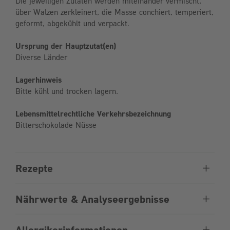
Die jeweiligen Zutaten werden miteinander vermischt,
über Walzen zerkleinert, die Masse conchiert, temperiert,
geformt, abgekühlt und verpackt.
Ursprung der Hauptzutat(en)
Diverse Länder
Lagerhinweis
Bitte kühl und trocken lagern.
Lebensmittelrechtliche Verkehrsbezeichnung
Bitterschokolade Nüsse
Rezepte
Nährwerte & Analyseergebnisse
Allergikerinformationen