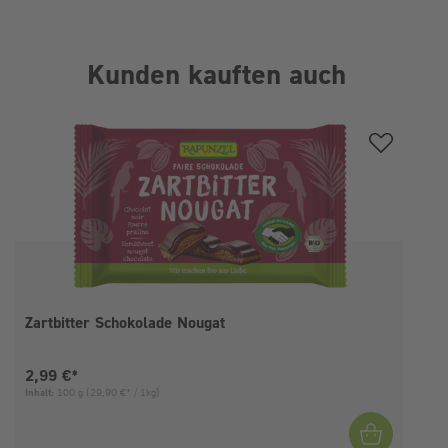
Kunden kauften auch
Produktgalerie überspringen
Zartbitter Schokolade Nougat
Aktueller Preis:
2,99 €*
Inhalt:
100 g
(29,90 €* / 1kg)
I