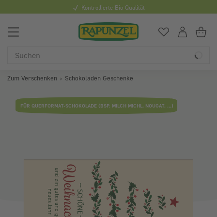
Kontrollierte Bio-Qualität
0
Du hast
0
Art
Du
Zum Verschenken
Schokoladen Geschenke
Bildergalerie überspringen
FÜR QUERFORMAT-SCHOKOLADE (BSP. MILCH MICHL, NOUGAT, ...)