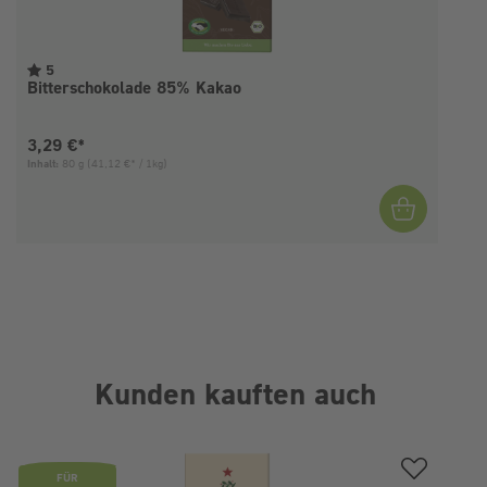
5
Bitterschokolade 85% Kakao
Aktueller Preis:
3,29 €*
Inhalt:
80 g
(41,12 €* / 1kg)
I
Kunden kauften auch
Produktgalerie überspringen
FÜR