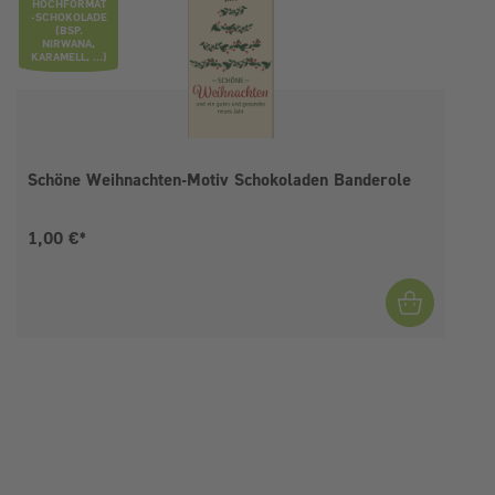
HOCHFORMAT
-SCHOKOLADE
(BSP.
NIRWANA,
KARAMELL, ...)
Schöne Weihnachten-Motiv Schokoladen Banderole
Aktueller Preis:
1,00 €*
I