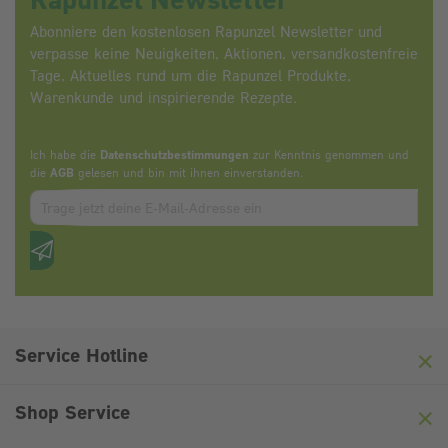
Abonniere den kostenlosen Rapunzel Newsletter und
verpasse keine Neuigkeiten, Aktionen, versandkostenfreie
Tage, Aktuelles rund um die Rapunzel Produkte,
Warenkunde und inspirierende Rezepte.
Ich habe die
Datenschutzbestimmungen
zur Kenntnis genommen und
die
AGB
gelesen und bin mit ihnen einverstanden.
Zum abbonieren des Newsletters, bitte E-Mail Adresse eintrag
Anti-Roboter-Verifizierung
Hier klicken
Friendly
Captcha ⇗
Service Hotline
Shop Service