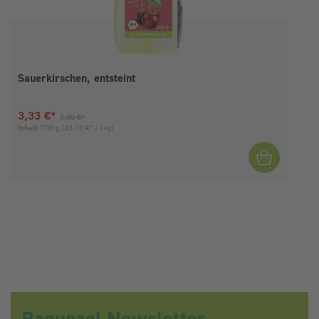
Sauerkirschen, entsteint
Aktueller Preis:
Vorheriger Preis:
3,33 €*
3,99 €*
Inhalt:
100 g
(33,30 €* / 1kg)
I
Rapunzel Newsletter