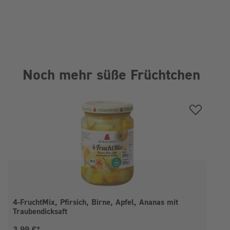
Noch mehr süße Früchtchen
Produktgalerie überspringen
4-FruchtMix, Pfirsich, Birne, Apfel, Ananas mit
Traubendicksaft
Aktueller Preis:
3,99 €*