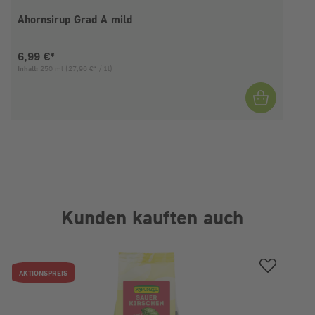
Ahornsirup Grad A mild
Aktueller Preis:
6,99 €*
Inhalt:
250 ml
(27,96 €* / 1l)
I
Kunden kauften auch
Produktgalerie überspringen
AKTIONSPREIS