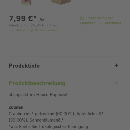
pro Stück
7,99 €
*
Sofort verfügbar
/St.
Lieferzeit: 1-3 Werktage
Inhalt:
250 g
(
31,96 €
* / 1 kg)
inkl. MwSt. zzgl. Versandkosten
Produktinfo
Produktbeschreibung
abgepackt im Hause Rapunzel
Zutaten
Cranberries* getrocknet(60,00%), Apfeldicksaft*
(39,00%), Sonnenblumenöl*
*aus kontrolliert ökologischer Erzeugung