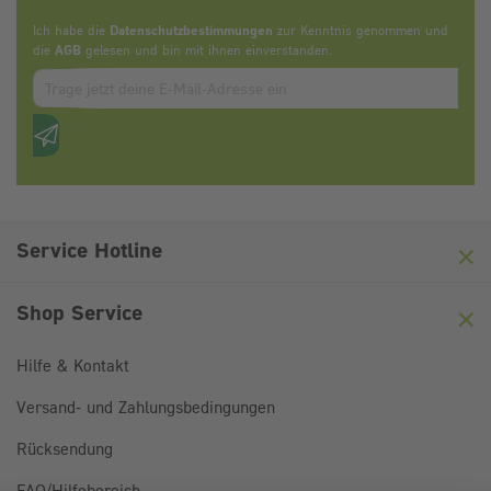
Ich habe die
Datenschutzbestimmungen
zur Kenntnis genommen und
die
AGB
gelesen und bin mit ihnen einverstanden.
Zum abbonieren des Newsletters, bitte E-Mail Adresse eintrag
Anti-Roboter-Verifizierung
Hier klicken
Friendly
Captcha ⇗
Service Hotline
Shop Service
Hilfe & Kontakt
Versand- und Zahlungsbedingungen
Rücksendung
FAQ/Hilfebereich