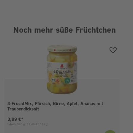
Noch mehr süße Früchtchen
Produktgalerie überspringen
4-FruchtMix, Pfirsich, Birne, Apfel, Ananas mit
Traubendicksaft
Aktueller Preis:
3,99 €*
Inhalt:
340 g
(19,46 €* / 1 kg)
I