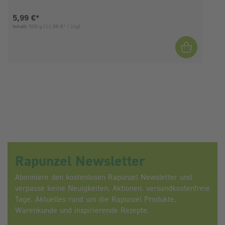
Aktueller Preis:
5,99 €*
Inhalt:
500 g
(11,98 €* / 1kg)
I
Rapunzel Newsletter
Abonniere den kostenlosen Rapunzel Newsletter und
verpasse keine Neuigkeiten, Aktionen, versandkostenfreie
Tage, Aktuelles rund um die Rapunzel Produkte,
Warenkunde und inspirierende Rezepte.