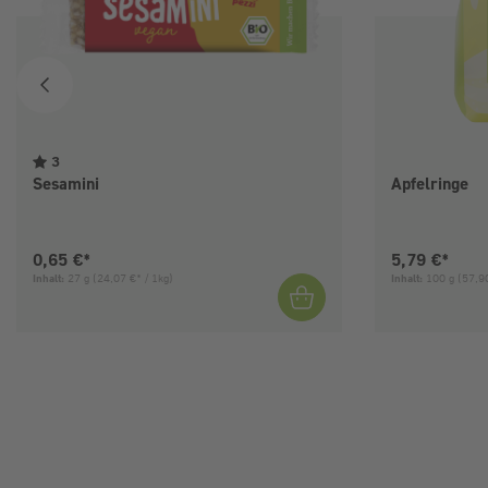
3
Sesamini
Apfelringe
Aktueller Preis:
Aktueller Pre
0,65 €*
5,79 €*
Inhalt:
27 g
(24,07 €* / 1kg)
Inhalt:
100 g
(57,90