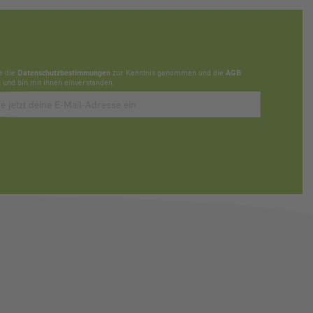
e die
Datenschutzbestimmungen
zur Kenntnis genommen und die
AGB
 und bin mit ihnen einverstanden.
bbonieren des Newsletters, bitte E-Mail Adresse eintragen.
Anti-Roboter-Verifizierung
Hier klicken
Friendly
Captcha ⇗