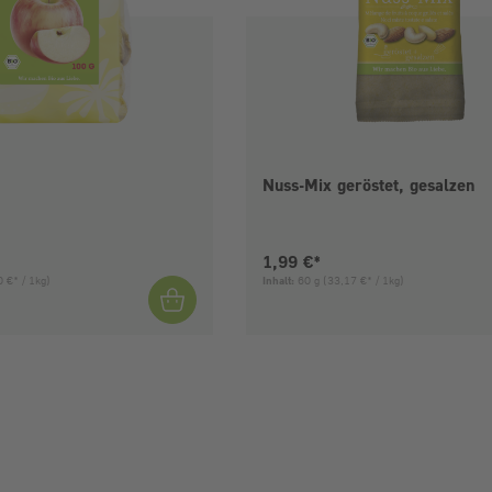
Nuss-Mix geröstet, gesalzen
is:
Aktueller Preis:
1,99 €*
 €* / 1kg)
Inhalt:
60 g
(33,17 €* / 1kg)