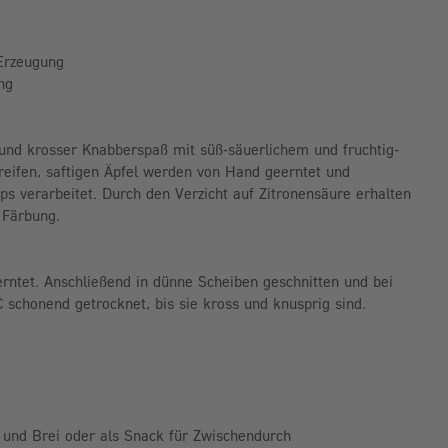
 Erzeugung
ng
r und krosser Knabberspaß mit süß-säuerlichem und fruchtig-
reifen, saftigen Äpfel werden von Hand geerntet und
ps verarbeitet. Durch den Verzicht auf Zitronensäure erhalten
 Färbung.
rntet. Anschließend in dünne Scheiben geschnitten und bei
schonend getrocknet, bis sie kross und knusprig sind.
i und Brei oder als Snack für Zwischendurch