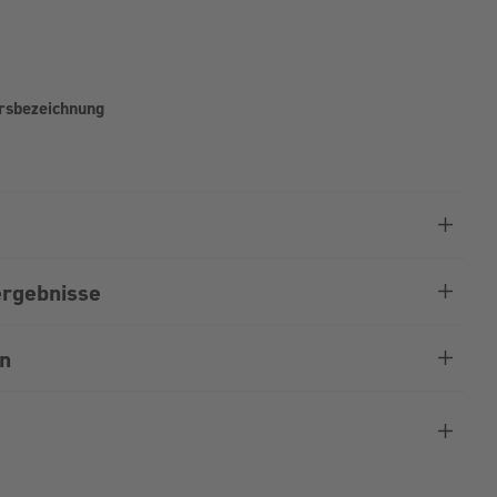
hrsbezeichnung
rgebnisse
en