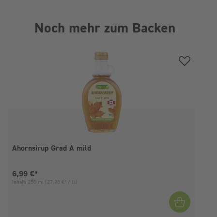
Noch mehr zum Backen
Produktgalerie überspringen
Ahornsirup Grad A mild
Aktueller Preis:
6,99 €*
Inhalt:
250 ml
(27,96 €* / 1l)
I