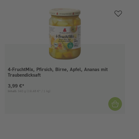
Produktgalerie überspringen
4-FruchtMix, Pfirsich, Birne, Apfel, Ananas mit
Traubendicksaft
Aktueller Preis:
3,99 €*
Inhalt:
340 g
(19,46 €* / 1 kg)
I