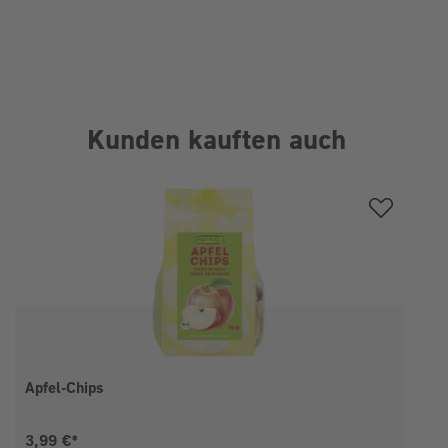
Kunden kauften auch
Produktgalerie überspringen
Apfel-Chips
Aktueller Preis:
3,99 €*