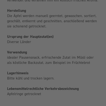
verwendet und verleihen ihm ein köstlich frisches Aroma.
Herstellung
Die Äpfel werden manuell geerntet, gewaschen, sortiert,
geschält, entkernt und geschnitten, anschließend werden
sie schonend getrocknet.
Ursprung der Hauptzutat(en)
Diverse Länder
Verwendung
idealer Pausensnack, erfrischende Zutat im Müsli oder
als köstliche Backzutat, zum Beispiel im Früchtebrot
Lagerhinweis
Bitte kühl und trocken lagern.
Lebensmittelrechtliche Verkehrsbezeichnung
Apfelringe getrocknet