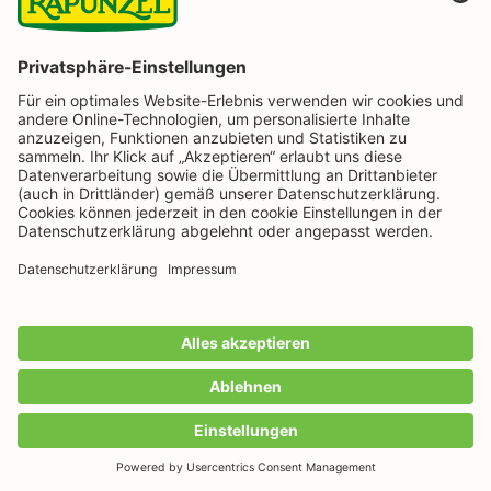
BESTELLUNG WIDERRUFEN
Folge uns auf
Rapunzel Naturkost auf Facebook
Rapunzel Naturkost auf Instagram
Rapunzel Naturkost auf YouTube
Rapunzel Naturkost auf Pinterest
Rapunzel Naturkost auf LinkedIn
Informationen
Zahlungsarten
Wir machen Bio aus Liebe seit 1974.
Alle Preise inkl. gesetzl. Mehrwertsteuer zzgl.
Versandkosten
und ggf. Nachnahmegebühren, wenn
nicht anders angegeben.
IN DEN WARENKORB
Anzahl
© 2026 RAPUNZEL Naturkost GmbH & Co. KG