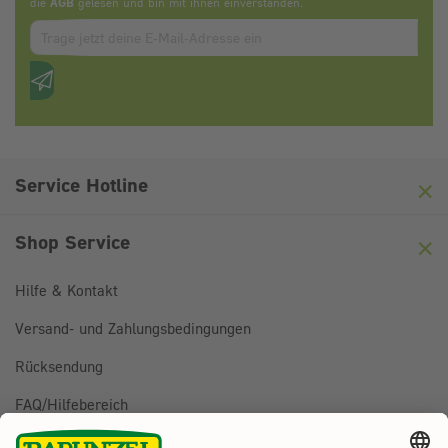
die
AGB
gelesen und bin mit ihnen einverstanden.
Zum abbonieren des Newsletters, bitte E-Mail Adresse eintrag
Anti-Roboter-Verifizierung
Hier klicken
Friendly
Captcha ⇗
Service Hotline
Shop Service
Hilfe & Kontakt
Versand- und Zahlungsbedingungen
Rücksendung
FAQ/Hilfebereich