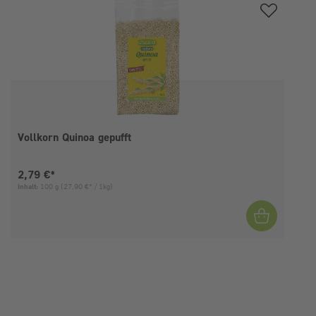
Vollkorn Quinoa gepufft
Aktueller Preis:
2,79 €*
Inhalt:
100 g
(27,90 €* / 1kg)
I