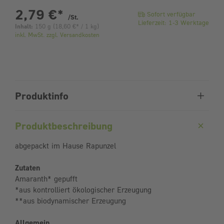
pro Stück
2,79 €
*
Sofort verfügbar
/St.
Lieferzeit: 1-3 Werktage
Inhalt:
150 g
(
18,60 €
* / 1 kg)
inkl. MwSt. zzgl. Versandkosten
Produktinfo
Produktbeschreibung
abgepackt im Hause Rapunzel
Zutaten
Amaranth* gepufft
*aus kontrolliert ökologischer Erzeugung
**aus biodynamischer Erzeugung
Allgemein