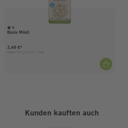
5
Basis Müsli
Aktueller Preis:
3,49 €*
Inhalt:
750 g
(4,65 €* / 1kg)
I
Kunden kauften auch
Produktgalerie überspringen