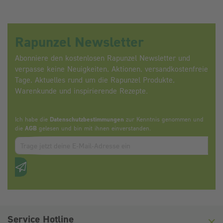
Rapunzel Newsletter
Abonniere den kostenlosen Rapunzel Newsletter und
verpasse keine Neuigkeiten, Aktionen, versandkostenfreie
Tage, Aktuelles rund um die Rapunzel Produkte,
Warenkunde und inspirierende Rezepte.
Ich habe die
Datenschutzbestimmungen
zur Kenntnis genommen und
die
AGB
gelesen und bin mit ihnen einverstanden.
Zum abbonieren des Newsletters, bitte E-Mail Adresse eintrag
Anti-Roboter-Verifizierung
Hier klicken
Friendly
Captcha ⇗
Service Hotline