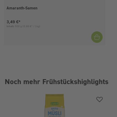
Amaranth-Samen
Aktueller Preis:
3,49 €*
Inhalt:
500 g
(6,98 €* / 1kg)
I
Noch mehr Frühstückshighlights
Produktgalerie überspringen