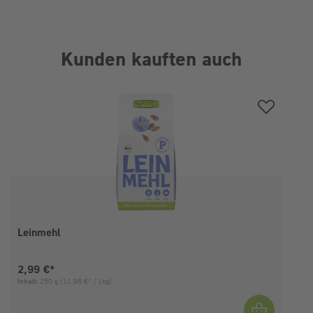
Kunden kauften auch
Produktgalerie überspringen
Leinmehl
Aktueller Preis:
2,99 €*
Inhalt:
250 g
(11,96 €* / 1kg)
I