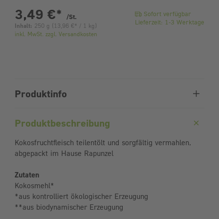
pro Stück
3,49 €
*
Sofort verfügbar
/St.
Lieferzeit: 1-3 Werktage
Inhalt:
250 g
(
13,96 €
* / 1 kg)
inkl. MwSt. zzgl. Versandkosten
Produktinfo
Produktbeschreibung
Kokosfruchtfleisch teilentölt und sorgfältig vermahlen,
abgepackt im Hause Rapunzel
Zutaten
Kokosmehl*
*aus kontrolliert ökologischer Erzeugung
**aus biodynamischer Erzeugung