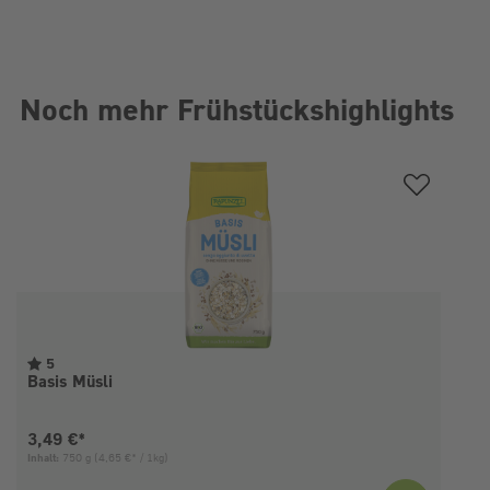
Noch mehr Frühstückshighlights
Produktgalerie überspringen
5
Basis Müsli
Aktueller Preis:
3,49 €*
Inhalt:
750 g
(4,65 €* / 1kg)
I