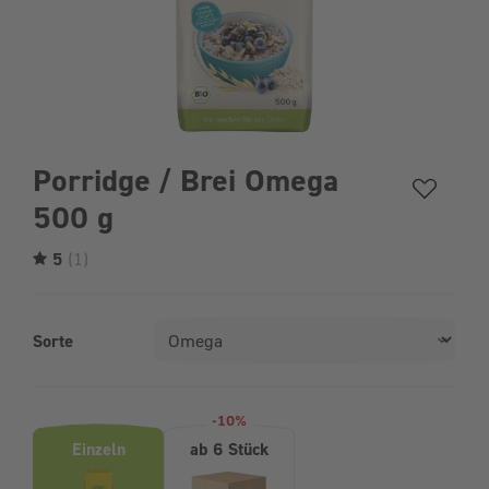
Porridge / Brei Omega
500 g
5
(1)
Sorte
Produktvarianten (Bundle-Auswahl)
-10%
Einzeln
ab 6 Stück