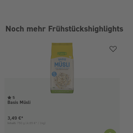
Noch mehr Frühstückshighlights
Produktgalerie überspringen
5
Basis Müsli
Aktueller Preis:
3,49 €*
Inhalt:
750 g
(4,65 €* / 1kg)
I