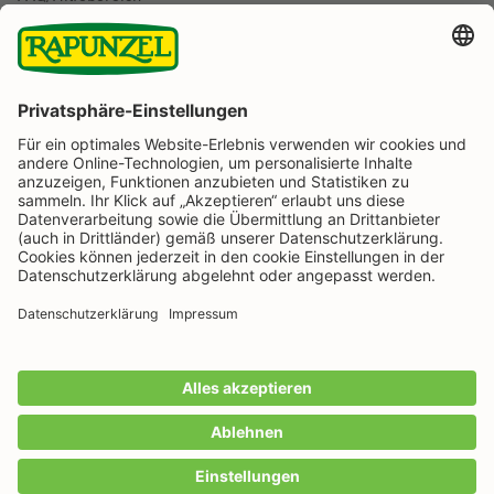
BESTELLUNG WIDERRUFEN
Folge uns auf
Rapunzel Naturkost auf Facebook
Rapunzel Naturkost auf Instagram
Rapunzel Naturkost auf YouTube
Rapunzel Naturkost auf Pinterest
Rapunzel Naturkost auf LinkedIn
Informationen
Zahlungsarten
Wir machen Bio aus Liebe seit 1974.
Alle Preise inkl. gesetzl. Mehrwertsteuer zzgl.
Versandkosten
und ggf. Nachnahmegebühren, wenn
nicht anders angegeben.
IN DEN WARENKORB
Anzahl