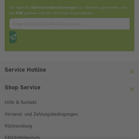
Ich habe die
Datenschutzbestimmungen
zur Kenntnis genommen und
die
AGB
gelesen und bin mit ihnen einverstanden.
Zum abbonieren des Newsletters, bitte E-Mail Adresse eintrag
Anti-Roboter-Verifizierung
Hier klicken
Friendly
Captcha ⇗
Service Hotline
Shop Service
Hilfe & Kontakt
Versand- und Zahlungsbedingungen
Rücksendung
FAQ/Hilfebereich