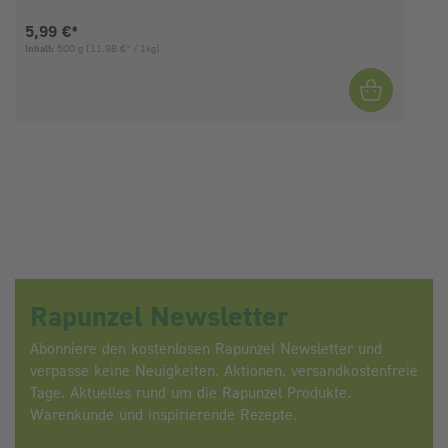
Aktueller Preis:
5,99 €*
Inhalt:
500 g
(11,98 €* / 1kg)
I
Rapunzel Newsletter
Abonniere den kostenlosen Rapunzel Newsletter und
verpasse keine Neuigkeiten, Aktionen, versandkostenfreie
Tage, Aktuelles rund um die Rapunzel Produkte,
Warenkunde und inspirierende Rezepte.