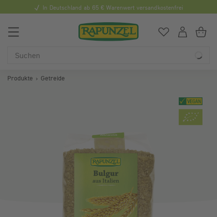
In Deutschland ab 65 € Warenwert versandkostenfrei
0
Du hast
0
Art
Du
Produkte
Getreide
Bildergalerie überspringen