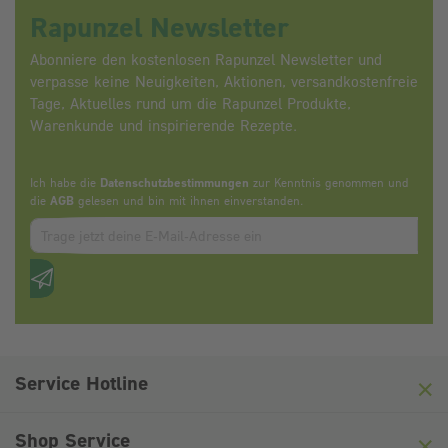
Rapunzel Newsletter
Abonniere den kostenlosen Rapunzel Newsletter und
verpasse keine Neuigkeiten, Aktionen, versandkostenfreie
Tage, Aktuelles rund um die Rapunzel Produkte,
Warenkunde und inspirierende Rezepte.
Ich habe die
Datenschutzbestimmungen
zur Kenntnis genommen und
die
AGB
gelesen und bin mit ihnen einverstanden.
Zum abbonieren des Newsletters, bitte E-Mail Adresse eintrag
Anti-Roboter-Verifizierung
Hier klicken
Friendly
Captcha ⇗
Service Hotline
Shop Service