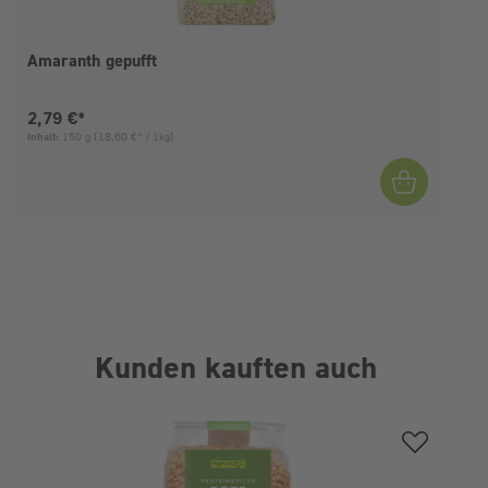
Amaranth gepufft
Aktueller Preis:
2,79 €*
Inhalt:
150 g
(18,60 €* / 1kg)
I
Kunden kauften auch
Produktgalerie überspringen