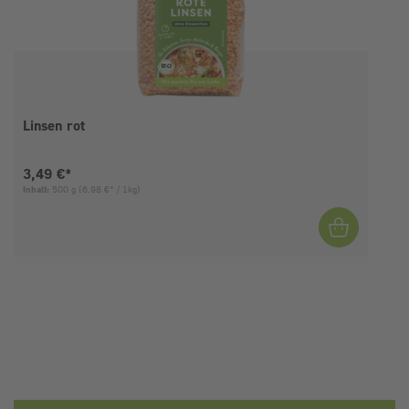
Linsen rot
Aktueller Preis:
3,49 €*
Inhalt:
500 g
(6,98 €* / 1kg)
I