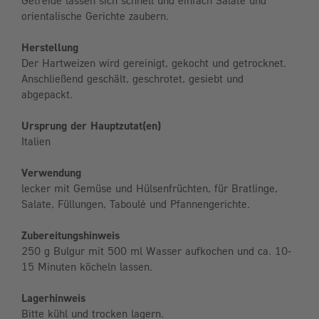
Getreide lassen sich schnell und einfach Salate und
orientalische Gerichte zaubern.
Herstellung
Der Hartweizen wird gereinigt, gekocht und getrocknet.
Anschließend geschält, geschrotet, gesiebt und
abgepackt.
Ursprung der Hauptzutat(en)
Italien
Verwendung
lecker mit Gemüse und Hülsenfrüchten, für Bratlinge,
Salate, Füllungen, Taboulé und Pfannengerichte.
Zubereitungshinweis
250 g Bulgur mit 500 ml Wasser aufkochen und ca. 10-
15 Minuten köcheln lassen.
Lagerhinweis
Bitte kühl und trocken lagern.