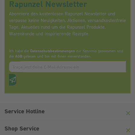
Rapunzel Newsletter
Abonniere den kostenlosen Rapunzel Newsletter und
verpasse keine Neuigkeiten, Aktionen, versandkostenfreie
Tage, Aktuelles rund um die Rapunzel Produkte,
Warenkunde und inspirierende Rezepte.
Ich habe die
Datenschutzbestimmungen
zur Kenntnis genommen und
die
AGB
gelesen und bin mit ihnen einverstanden.
Zum abbonieren des Newsletters, bitte E-Mail Adresse eintrag
Anti-Roboter-Verifizierung
Hier klicken
Friendly
Captcha ⇗
Service Hotline
Shop Service