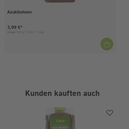
Azukibohnen
Aktueller Preis:
3,99 €*
Inhalt:
500 g
(7,98 €* / 1kg)
I
Kunden kauften auch
Produktgalerie überspringen