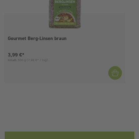
Gourmet Berg-Linsen braun
Aktueller Preis:
3,99 €*
Inhalt:
500 g
(7,98 €* / 1kg)
I