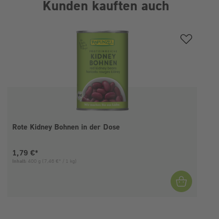
Kunden kauften auch
Produktgalerie überspringen
Rote Kidney Bohnen in der Dose
Aktueller Preis:
1,79 €*
Inhalt:
400 g
(7,46 €* / 1 kg)
I