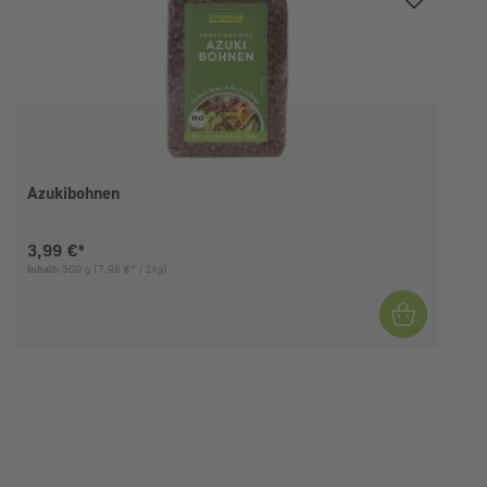
Azukibohnen
Aktueller Preis:
3,99 €*
Inhalt:
500 g
(7,98 €* / 1kg)
I