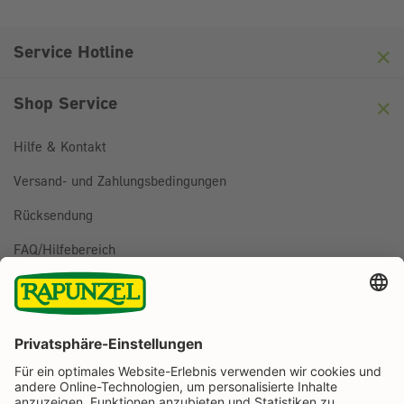
Anti-Roboter-Verifizierung
Hier klicken
Friendly
Captcha ⇗
Service Hotline
Shop Service
Hilfe & Kontakt
Versand- und Zahlungsbedingungen
Rücksendung
FAQ/Hilfebereich
BESTELLUNG WIDERRUFEN
Folge uns auf
Rapunzel Naturkost auf Facebook
Rapunzel Naturkost auf Instagram
Rapunzel Naturkost auf YouTube
Rapunzel Naturkost auf Pinterest
Rapunzel Naturkost auf LinkedIn