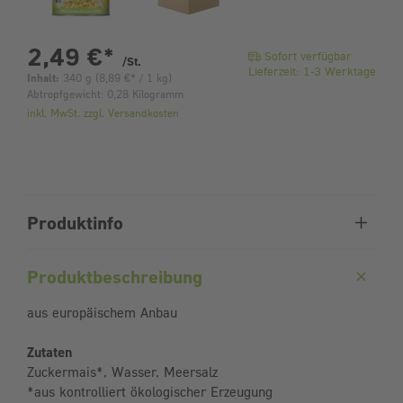
pro Stück
2,49 €
*
Sofort verfügbar
/St.
Lieferzeit: 1-3 Werktage
Inhalt:
340 g
(
8,89 €
* / 1 kg)
Abtropfgewicht: 0,28 Kilogramm
inkl. MwSt. zzgl. Versandkosten
Produktinfo
Produktbeschreibung
aus europäischem Anbau
Zutaten
Zuckermais*, Wasser, Meersalz
*aus kontrolliert ökologischer Erzeugung