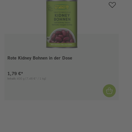
Rote Kidney Bohnen in der Dose
Aktueller Preis:
1,79 €*
Inhalt:
400 g
(7,46 €* / 1 kg)
I