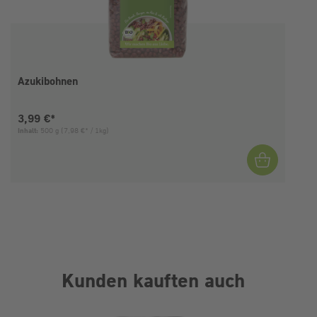
Azukibohnen
Aktueller Preis:
3,99 €*
Inhalt:
500 g
(7,98 €* / 1kg)
I
Kunden kauften auch
Produktgalerie überspringen