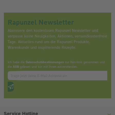
Rapunzel Newsletter
Abonniere den kostenlosen Rapunzel Newsletter und
verpasse keine Neuigkeiten, Aktionen, versandkostenfreie
Tage, Aktuelles rund um die Rapunzel Produkte,
Warenkunde und inspirierende Rezepte.
Ich habe die
Datenschutzbestimmungen
zur Kenntnis genommen und
die
AGB
gelesen und bin mit ihnen einverstanden.
Zum abbonieren des Newsletters, bitte E-Mail Adresse eintrag
Anti-Roboter-Verifizierung
Hier klicken
Friendly
Captcha ⇗
Service Hotline