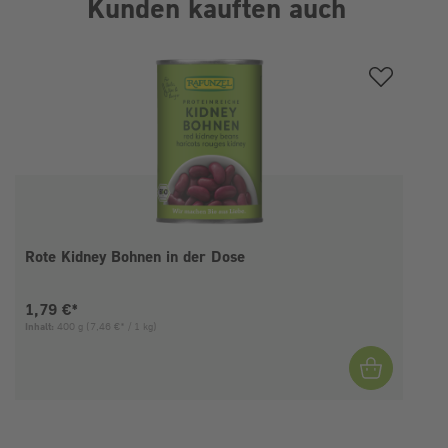
Kunden kauften auch
Produktgalerie überspringen
Rote Kidney Bohnen in der Dose
Aktueller Preis:
1,79 €*
Inhalt:
400 g
(7,46 €* / 1 kg)
I