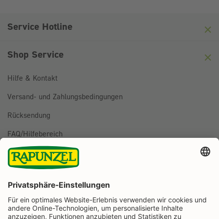
Hier klicken
Friendly
Captcha ⇗
Service Hotline
Shop Service
Hilfe & Kontakt
Versand- und Zahlungsbedingungen
Rücksendung
FAQ/Hilfebereich
BESTELLUNG WIDERRUFEN
Folge uns auf
Rapunzel Naturkost auf Facebook
Rapunzel Naturkost auf Instagram
Rapunzel Naturkost auf YouTube
Rapunzel Naturkost auf Pinterest
Rapunzel Naturkost auf LinkedIn