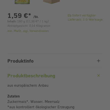
pro Stück
1,59 €
*
Sofort verfügbar
/St.
Lieferzeit: 1-3 Werktage
Inhalt:
160 g
(
11,36 €
* / 1 kg)
Abtropfgewicht: 0,14 Kilogramm
inkl. MwSt. zzgl. Versandkosten
Produktinfo
Produktbeschreibung
aus europäischem Anbau
Zutaten
Zuckermais*, Wasser, Meersalz
*aus kontrolliert ökologischer Erzeugung