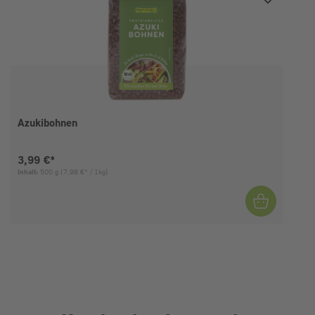
Azukibohnen
Aktueller Preis:
3,99 €*
Inhalt:
500 g
(7,98 €* / 1kg)
I