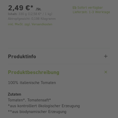
pro Stück
2,49 €
*
Sofort verfügbar
/St.
Lieferzeit: 1-3 Werktage
Inhalt:
330 g
(
12,58 €
* / 1 kg)
Abtropfgewicht: 0,198 Kilogramm
inkl. MwSt. zzgl. Versandkosten
Produktinfo
Produktbeschreibung
100% italienische Tomaten
Zutaten
Tomaten*, Tomatensaft*
*aus kontrolliert ökologischer Erzeugung
**aus biodynamischer Erzeugung