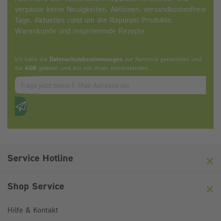
verpasse keine Neuigkeiten, Aktionen, versandkostenfreie
Tage, Aktuelles rund um die Rapunzel Produkte,
Warenkunde und inspirierende Rezepte.
Ich habe die
Datenschutzbestimmungen
zur Kenntnis genommen und
die
AGB
gelesen und bin mit ihnen einverstanden.
Zum abbonieren des Newsletters, bitte E-Mail Adresse eintrag
Anti-Roboter-Verifizierung
Hier klicken
Friendly
Captcha ⇗
Service Hotline
Shop Service
Hilfe & Kontakt