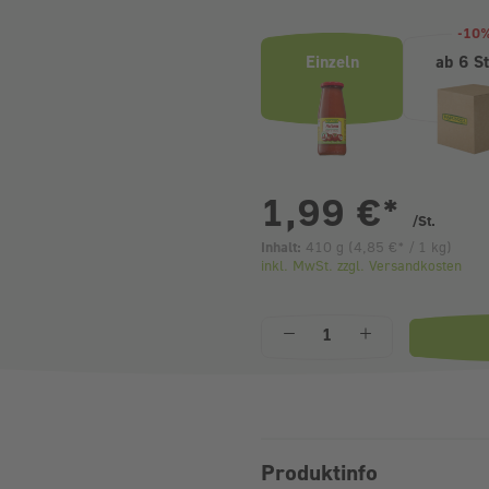
-10
Einzeln
ab 6 S
pr
1,99 €
*
/St.
Inhalt:
410 g
(
4,85 €
* / 1 kg)
inkl. MwSt. zzgl. Versandkosten
Anzahl
Produktinfo