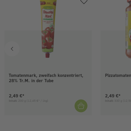
Tomatenmark, zweifach konzentriert,
Pizzatomate
28% Tr.M. in der Tube
Aktueller Preis:
Aktueller Pre
2,49 €*
2,49 €*
Inhalt:
200 g
(12,45 €* / 1kg)
Inhalt:
330 g
(12,58