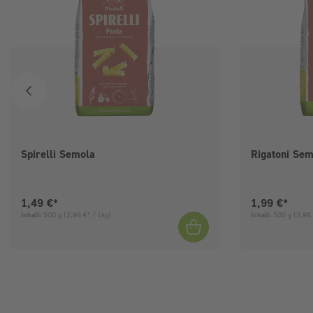
Spirelli Semola
Rigatoni Sem
Aktueller Preis:
Aktueller Pre
1,49 €*
1,99 €*
Inhalt:
500 g
(2,98 €* / 1kg)
Inhalt:
500 g
(3,98 