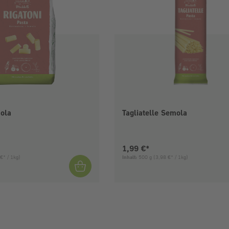
ola
Tagliatelle Semola
is:
Aktueller Preis:
1,99 €*
€* / 1kg)
Inhalt:
500 g
(3,98 €* / 1kg)