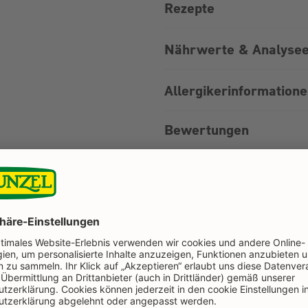
Rezepte
Nährwerte & Analysee
Allergikerinformation
Bewertungen
Jetzt in der aktuel
natur.post blätter
HIER ONLINE LES