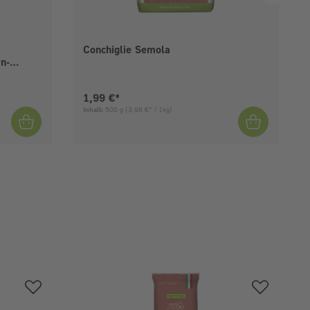
Conchiglie Semola
rn-
Aktueller Preis:
1,99 €*
Inhalt:
500 g
(3,98 €* / 1kg)