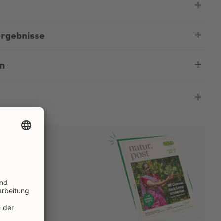
rgebnisse
en
len
n
EN