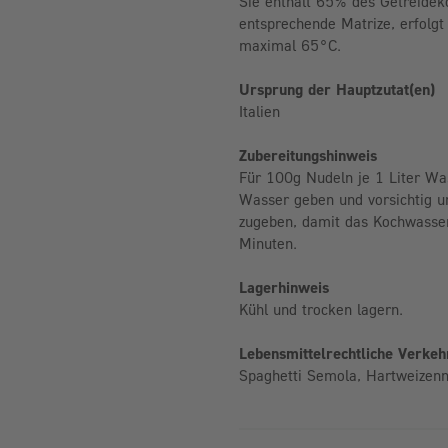
Sie enthält 65% des Getreide
entsprechende Matrize, erfolg
maximal 65°C.
Ursprung der Hauptzutat(en)
Italien
Zubereitungshinweis
Für 100g Nudeln je 1 Liter Wa
Wasser geben und vorsichtig 
zugeben, damit das Kochwasser
Minuten.
Lagerhinweis
Kühl und trocken lagern.
Lebensmittelrechtliche Verke
Spaghetti Semola, Hartweizen