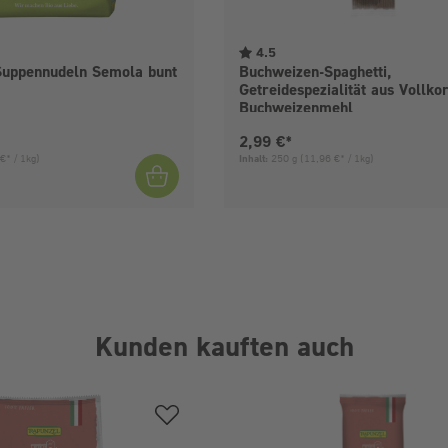
4.5
Suppennudeln Semola bunt
Buchweizen-Spaghetti,
Getreidespezialität aus Vollko
Buchweizenmehl
is:
Aktueller Preis:
2,99 €*
€* / 1kg)
Inhalt:
250 g
(11,96 €* / 1kg)
Kunden kauften auch