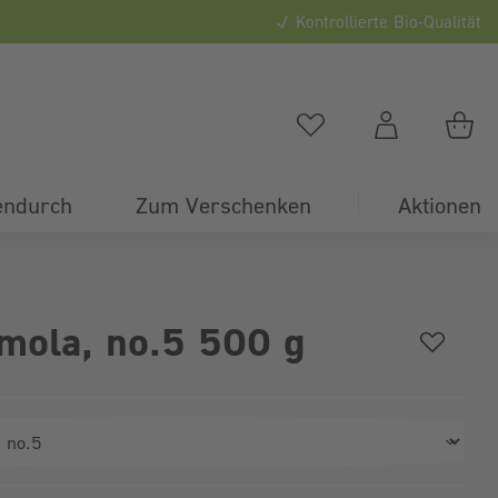
Kontrollierte Bio-Qualität
0
Du hast
0
Artikel auf
Du
endurch
Zum Verschenken
Aktionen
mola, no.5 500 g