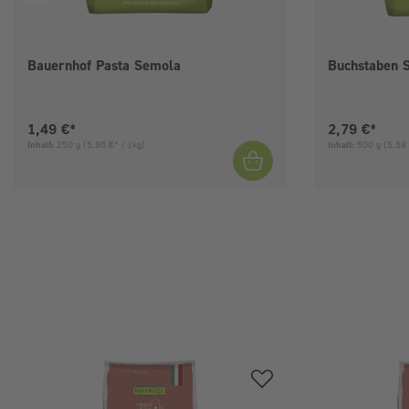
Bauernhof Pasta Semola
Buchstaben 
Aktueller Preis:
Aktueller Pre
1,49 €*
2,79 €*
Inhalt:
250 g
(5,96 €* / 1kg)
Inhalt:
500 g
(5,58 
Produktgalerie überspringen