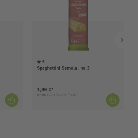
5
Spaghettini Semola, no.3
Aktueller Preis:
1,99 €*
Inhalt:
500 g
(3,98 €* / 1kg)