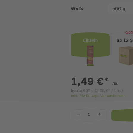
Größe
Produktvarianten (Bundle-Ausw
-10
Einzeln
ab 12 S
pr
1,49 €
*
/St.
Inhalt:
500 g
(
2,98 €
* / 1 kg)
inkl. MwSt. zzgl. Versandkosten
Anzahl