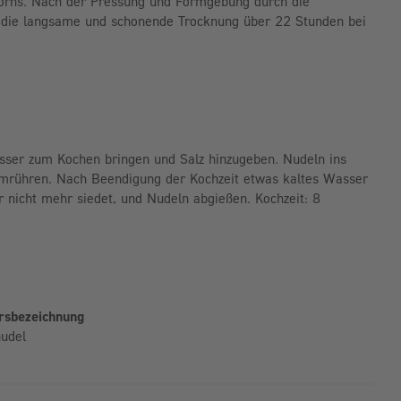
korns. Nach der Pressung und Formgebung durch die
t die langsame und schonende Trocknung über 22 Stunden bei
sser zum Kochen bringen und Salz hinzugeben. Nudeln ins
umrühren. Nach Beendigung der Kochzeit etwas kaltes Wasser
 nicht mehr siedet, und Nudeln abgießen. Kochzeit: 8
hrsbezeichnung
nudel