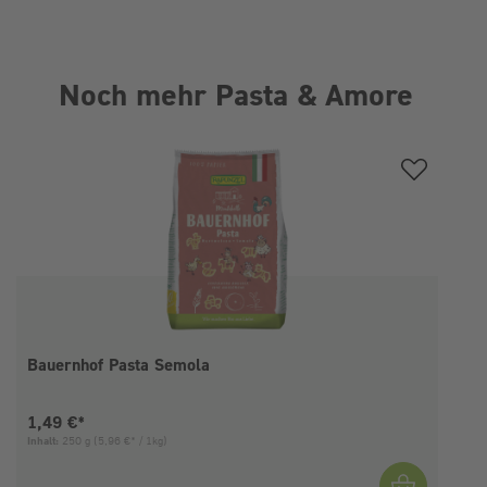
Noch mehr Pasta & Amore
Produktgalerie überspringen
Bauernhof Pasta Semola
Aktueller Preis:
1,49 €*
Inhalt:
250 g
(5,96 €* / 1kg)
I