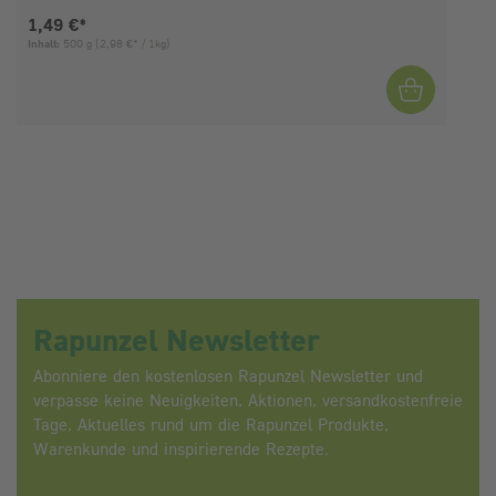
Aktueller Preis:
1,49 €*
Inhalt:
500 g
(2,98 €* / 1kg)
I
Rapunzel Newsletter
Abonniere den kostenlosen Rapunzel Newsletter und
verpasse keine Neuigkeiten, Aktionen, versandkostenfreie
Tage, Aktuelles rund um die Rapunzel Produkte,
Warenkunde und inspirierende Rezepte.