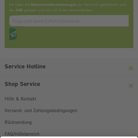
Ich habe die
Datenschutzbestimmungen
zur Kenntnis genommen und
die
AGB
gelesen und bin mit ihnen einverstanden.
Zum abbonieren des Newsletters, bitte E-Mail Adresse eintrag
Anti-Roboter-Verifizierung
Hier klicken
Friendly
Captcha ⇗
Service Hotline
Shop Service
Hilfe & Kontakt
Versand- und Zahlungsbedingungen
Rücksendung
FAQ/Hilfebereich