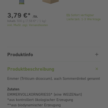
pro Stück
3,79 €
*
Sofort verfügbar
/St.
Lieferzeit: 1-3 Werktage
Inhalt:
500 g
(
7,58 €
* / 1 kg)
inkl. MwSt. zzgl. Versandkosten
Produktinfo
Produktbeschreibung
Emmer (Triticum dicoccum), auch Sommerdinkel genannt
Zutaten
EMMERVOLLKORNGRIESS* (eine WEIZENart)
*aus kontrolliert ökologischer Erzeugung
**aus biodynamischer Erzeugung