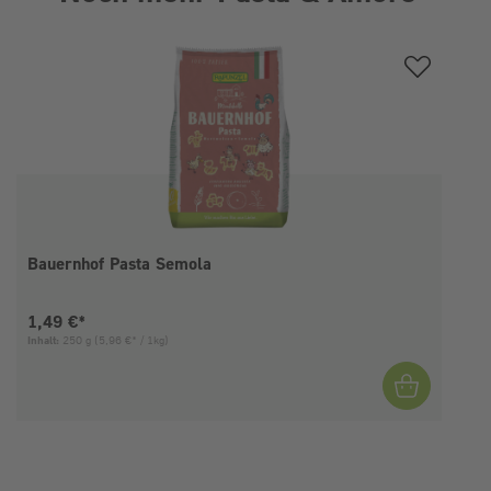
Produktgalerie überspringen
Bauernhof Pasta Semola
Aktueller Preis:
1,49 €*
Inhalt:
250 g
(5,96 €* / 1kg)
I