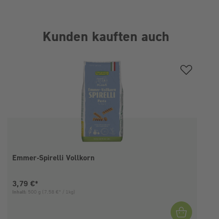
Kunden kauften auch
Produktgalerie überspringen
Emmer-Spirelli Vollkorn
Aktueller Preis:
3,79 €*
Inhalt:
500 g
(7,58 €* / 1kg)
I