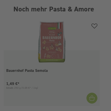
Noch mehr Pasta & Amore
Produktgalerie überspringen
Bauernhof Pasta Semola
Aktueller Preis:
1,49 €*
Inhalt:
250 g
(5,96 €* / 1kg)
I