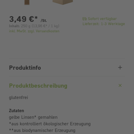
pro Stück
3,49 €
*
Sofort verfügbar
/St.
Lieferzeit: 1-3 Werktage
Inhalt:
250 g
(
13,96 €
* / 1 kg)
inkl. MwSt. zzgl. Versandkosten
Produktinfo
Produktbeschreibung
glutenfrei
Zutaten
gelbe Linsen* gemahlen
*aus kontrolliert ökologischer Erzeugung
**aus biodynamischer Erzeugung