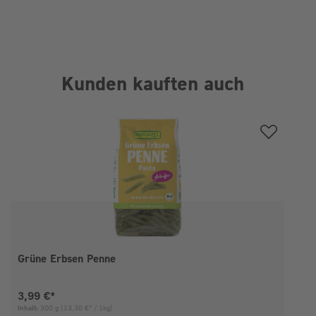
Kunden kauften auch
Produktgalerie überspringen
Grüne Erbsen Penne
Aktueller Preis:
3,99 €*
Inhalt:
300 g
(13,30 €* / 1kg)
I