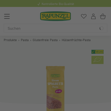
Kontrollierte Bio-Qualität
Mi
0
Du hast
0
Art
Du
Produkte
Pasta
Glutenfreie Pasta
Hülsenfrüchte-Pasta
Bildergalerie überspringen