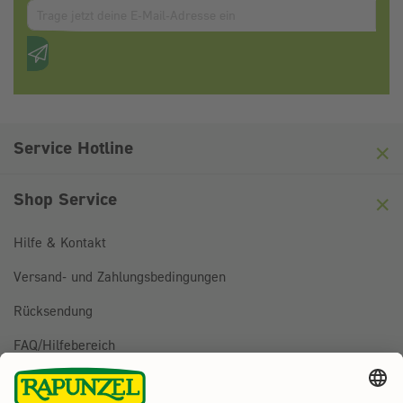
Zum abbonieren des Newsletters, bitte E-Mail Adresse eintrag
Anti-Roboter-Verifizierung
Hier klicken
Friendly
Captcha ⇗
Service Hotline
Shop Service
Hilfe & Kontakt
Versand- und Zahlungsbedingungen
Rücksendung
FAQ/Hilfebereich
BESTELLUNG WIDERRUFEN